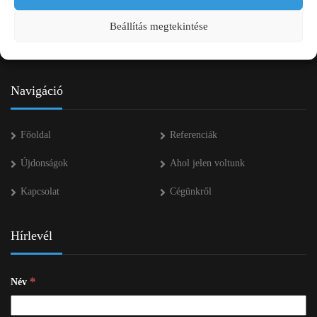
+36 53 552 283
Beállítás megtekintése
info kukac pap-agro.eu
Navigáció
Főoldal
Referenciák
Újdonságok
Ahol jelen voltunk
Kapcsolat
Cégünkről
Hírlevél
*
Név