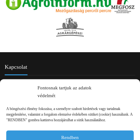
Kapcsolat
Fontosnak tartjuk az adatok
védelmét
A böngészési élmény fokozása, a személyre szabott hirdetések vagy tartalmak
megjelenítése, valamint a forgalom elemzése érdekében sütiket (cookie) használunk. A
"RENDBEN" gombra kattintva hozzájárulhat a sütik használatához.
2750 Nagykőrös Alsójárás d. 1/a
Rendben
+36 20 334 43 28