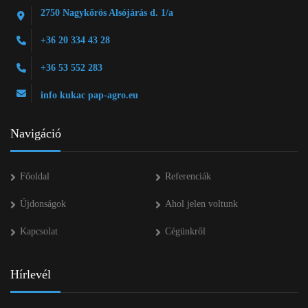
2750 Nagykőrös Alsójárás d. 1/a
+36 20 334 43 28
+36 53 552 283
info kukac pap-agro.eu
Navigáció
Főoldal
Referenciák
Újdonságok
Ahol jelen voltunk
Kapcsolat
Cégünkről
Hírlevél