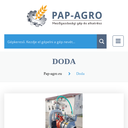
DODA
Pap-agro.eu
Doda