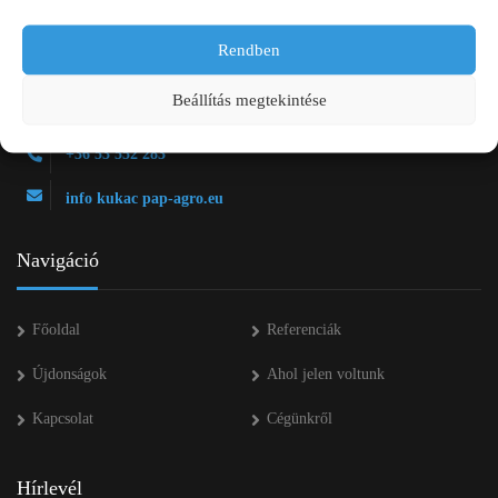
Rendben
2750 Nagykőrös Alsójárás d. 1/a
Beállítás megtekintése
+36 20 334 43 28
+36 53 552 283
info kukac pap-agro.eu
Navigáció
Főoldal
Referenciák
Újdonságok
Ahol jelen voltunk
Kapcsolat
Cégünkről
Hírlevél