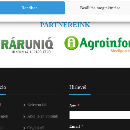
ÜZEMANYAG TÁROLÓK
Rendben
Beállítás megtekintése
MŰTRÁGYASZÓROK
PARTNEREINK
ció
Hírlevél
l
Referenciák
*
Név
ságok
Ahol jelen voltunk
*
Email
lat
Cégünkről