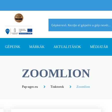
GÉPEINK
MÁRKÁK
AKTUALITÁSOK
MÉDIATÁR
TALAJMŰVELŐ GÉPEK
AGRIMASTER
PÁLYÁZATI INFORMÁCIÓK
AGROMEHANIKA
REFERENCIÁ
ZOOMLION
TRAKTOROK
AVANT
SZAKMAI CIKKEK
DIECI
AHOL JELEN
SZÁLASTAKARMÁNY
ERMO
TERMÉK ÚJDONSÁGOK
EUROSPAND
Pap-agro.eu
Traktorok
Zoomlion
BETAKARÍTÓK
FELLA
FERRO-FLEX
RAKODÓGÉPEK
FORRÁSGÉPEK
HATZENBICHLER