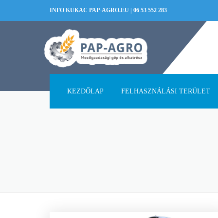
INFO KUKAC PAP-AGRO.EU
|
06 53 552 283
KEZDŐLAP
FELHASZNÁLÁSI TERÜLET