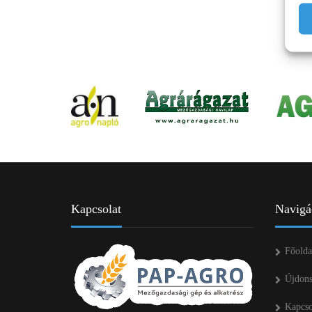
Kapcsolat
Navigá
Főolda
Újdon
Kapcso