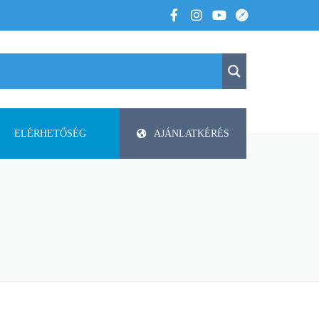
ELÉRHETŐSÉG
AJÁNLATKÉRÉS
K
KAPCSOLAT
APV
 VOLTUNK
PAP-AGRO KFT. ISMERTETŐ
DODA
FAZA
FLIEGL
HELTI