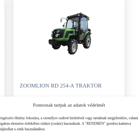
SZÁLLÍTÓ JÁRMŰVEK,
PÓTKOCSIK
IDROFOGLIA
KERTITOX
PERMETEZŐGÉPEK
LEMKEN
MANDALS
SZÁRZÚZÓK, RÉZSŰZÚZÓK
OPALL-AGRI
SLURRYKAT
VETŐGÉPEK
TRACLIFT
TURQUAGRO
HÍGTRÁGYA KEZELŐ GÉPEK
WESTERN
ZAFFRANI
ÖNTÖZŐGÉPEK
ZOOMLION
ZOOMLION RD 254-A TRAKTOR
MAGASNYOMÁSÚ TISZTÍTÓK
Fontosnak tartjuk az adatok védelmét
TOVÁBB
KOVÁCSOLTVAS
öngészési élmény fokozása, a személyre szabott hirdetések vagy tartalmak megjelenítése, valam
orgalom elemzése érdekében sütiket (cookie) használunk. A "RENDBEN" gombra kattintva
ÜZEMANYAGTARTÁLYOK ÉS
ájárulhat a sütik használatához.
TARTOZÉKAI