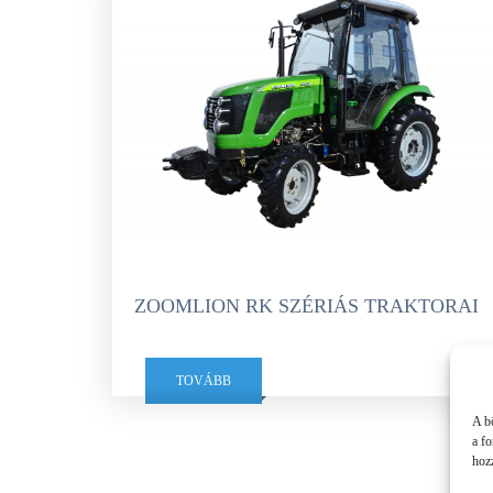
ZOOMLION RK SZÉRIÁS TRAKTORAI
TOVÁBB
A b
a f
hozz