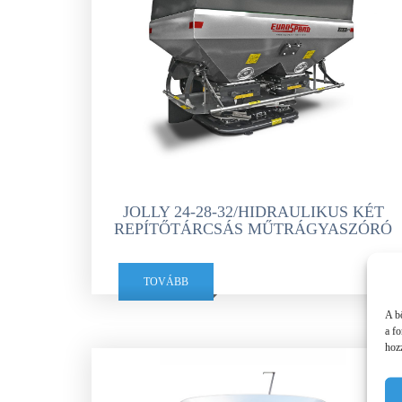
JOLLY 24-28-32/HIDRAULIKUS KÉT
REPÍTŐTÁRCSÁS MŰTRÁGYASZÓRÓ
TOVÁBB
A b
a f
hozz