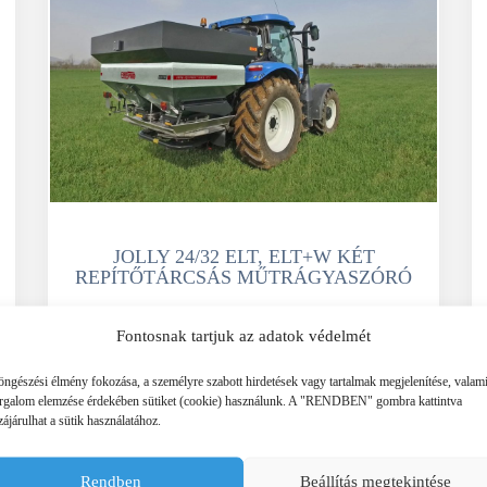
JOLLY 24/32 ELT, ELT+W KÉT
REPÍTŐTÁRCSÁS MŰTRÁGYASZÓRÓ
Fontosnak tartjuk az adatok védelmét
TOVÁBB
öngészési élmény fokozása, a személyre szabott hirdetések vagy tartalmak megjelenítése, valam
orgalom elemzése érdekében sütiket (cookie) használunk. A "RENDBEN" gombra kattintva
ájárulhat a sütik használatához.
Rendben
Beállítás megtekintése