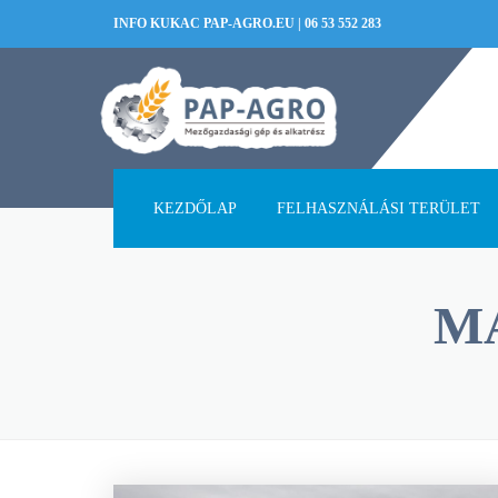
INFO KUKAC PAP-AGRO.EU
|
06 53 552 283
KEZDŐLAP
FELHASZNÁLÁSI TERÜLET
M