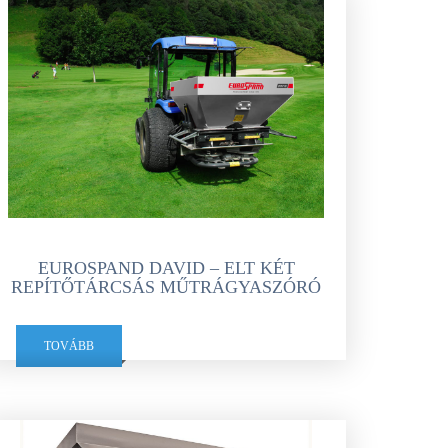
KOMÁROMI GÉP
OLIMAC DRAGO
SOKORÓ
TYM TRAKTOR
ZANON
EUROSPAND DAVID – ELT KÉT
REPÍTŐTÁRCSÁS MŰTRÁGYASZÓRÓ
TOVÁBB