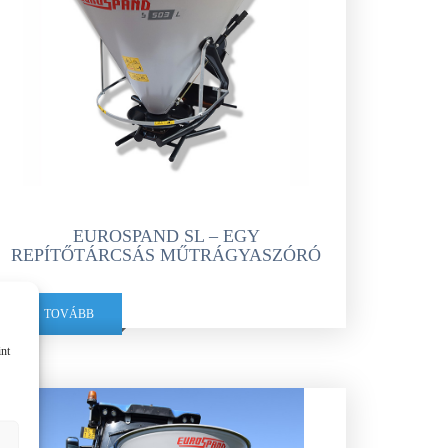
EUROSPAND SL – EGY
REPÍTŐTÁRCSÁS MŰTRÁGYASZÓRÓ
TOVÁBB
int