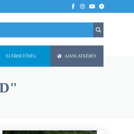
ELÉRHETŐSÉG
AJÁNLATKÉRÉS
K
KAPCSOLAT
APV
D"
 VOLTUNK
PAP-AGRO KFT. ISMERTETŐ
DODA
FAZA
FLIEGL
HELTI