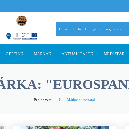
GÉPEINK
MÁRKÁK
AKTUALITÁSOK
MÉDIATÁR
TALAJMŰVELŐ GÉPEK
AGRIMASTER
PÁLYÁZATI INFORMÁCIÓK
AGROMEHANIKA
REFERENCIÁ
ÁRKA: "EUROSPAN
TRAKTOROK
AVANT
SZAKMAI CIKKEK
DIECI
AHOL JELEN
SZÁLASTAKARMÁNY
ERMO
TERMÉK ÚJDONSÁGOK
EUROSPAND
Pap-agro.eu
Márka: eurospand
BETAKARÍTÓK
FELLA
FERRO-FLEX
RAKODÓGÉPEK
FORRÁSGÉPEK
HATZENBICHLER