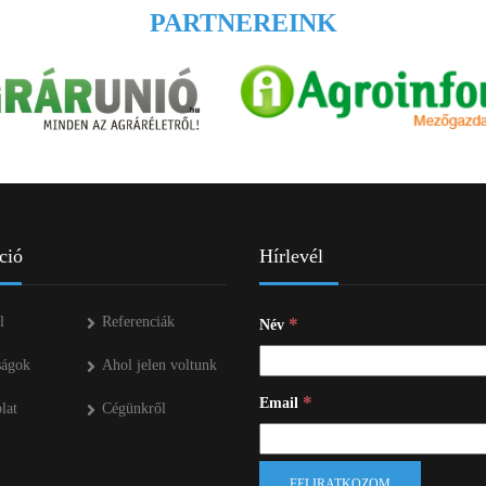
PARTNEREINK
ció
Hírlevél
l
Referenciák
*
Név
ságok
Ahol jelen voltunk
*
Email
lat
Cégünkről