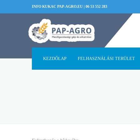
INFO KUKAC PAP-AGRO.EU
|
06 53 552 283
KEZDŐLAP
FELHASZNÁLÁSI TERÜLET