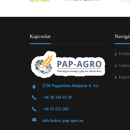
Kapcsolat
Navigá
Főolda
Újdon
Kapcso
2750 Nagykőrös Alsójárás d. 1/a
+36 20 334 43 28
+36 53 552 283
info kukac pap-agro.eu