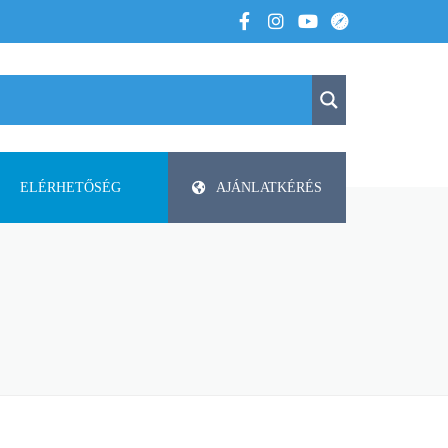
ELÉRHETŐSÉG
AJÁNLATKÉRÉS
K
KAPCSOLAT
APV
 VOLTUNK
PAP-AGRO KFT. ISMERTETŐ
DODA
FAZA
FLIEGL
HELTI