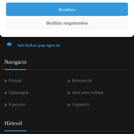
Rendben
2750 Nagykőrös Alsójárás d. 1/a
+36 20 334 43 28
Beállítás megtekintése
+36 53 552 283
info kukac pap-agro.eu
Navigáció
Főoldal
Referenciák
Újdonságok
Ahol jelen voltunk
Kapcsolat
Cégünkről
Hírlevél