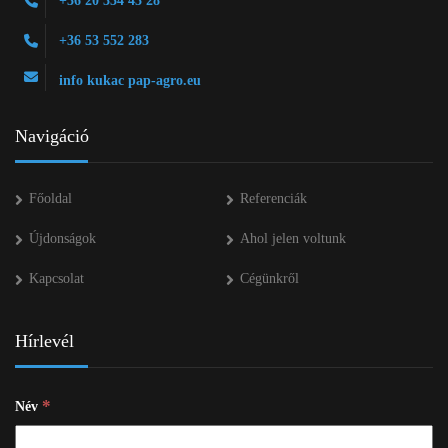
+36 20 334 43 28
+36 53 552 283
info kukac pap-agro.eu
Navigáció
Főoldal
Referenciák
Újdonságok
Ahol jelen voltunk
Kapcsolat
Cégünkről
Hírlevél
*
Név