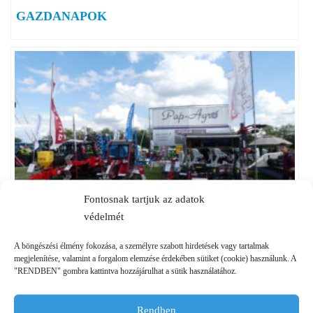
GAZDANAPOK
Fontosnak tartjuk az adatok
védelmét
2019.05.09-11. ALFÖLDI
ÁLLATTENYÉSZTÉSI NAPOK –
A böngészési élmény fokozása, a személyre szabott hirdetések vagy tartalmak
megjelenítése, valamint a forgalom elemzése érdekében sütiket (cookie) használunk. A
HÓDMEZŐVÁSÁRHELY
"RENDBEN" gombra kattintva hozzájárulhat a sütik használatához.
Rendben