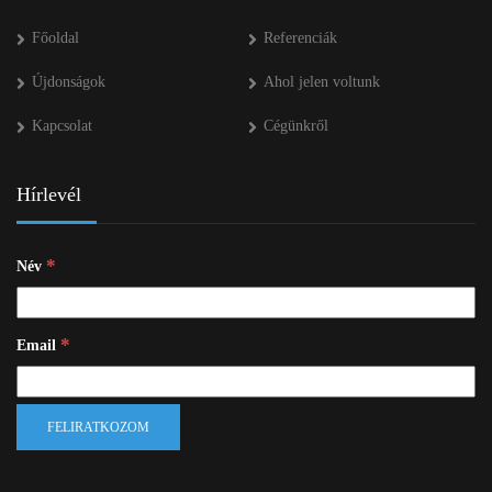
Főoldal
Referenciák
Újdonságok
Ahol jelen voltunk
Kapcsolat
Cégünkről
Hírlevél
*
Név
*
Email