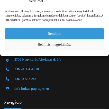
védelmét
A böngészési élmény fokozása, a személyre szabott hirdetések vagy tartalmak
Kapcsolat
megjelenítése, valamint a forgalom elemzése érdekében sütiket (cookie) használunk. A
"RENDBEN" gombra kattintva hozzájárulhat a sütik használatához.
Rendben
Beállítás megtekintése
2750 Nagykőrös Alsójárás d. 1/a
+36 20 334 43 28
+36 53 552 283
info kukac pap-agro.eu
Navigáció