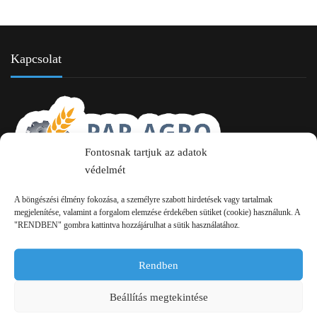
Kapcsolat
Fontosnak tartjuk az adatok
védelmét
2750 Nagykőrös Alsójárás d. 1/a
A böngészési élmény fokozása, a személyre szabott hirdetések vagy tartalmak
megjelenítése, valamint a forgalom elemzése érdekében sütiket (cookie) használunk. A
+36 20 334 43 28
"RENDBEN" gombra kattintva hozzájárulhat a sütik használatához.
+36 53 552 283
Rendben
info kukac pap-agro.eu
Beállítás megtekintése
Navigáció