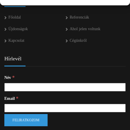
Főoldal
Referenciák
Újdonságok
Ahol jelen voltunk
Kapcsolat
Cégünkről
Hírlevél
*
Név
*
Email