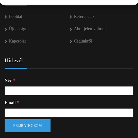
Főoldal
Referenciák
Újdonságok
Ahol jelen voltunk
Kapcsolat
Cégünkről
Hírlevél
*
Név
*
Email