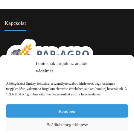
Kapcsolat
Fontosnak tartjuk az adatok
védelmét
2750 Nagykőrös Alsójárás d. 1/a
A böngészési élmény fokozása, a személyre szabott hirdetések vagy tartalmak
megjelenítése, valamint a forgalom elemzése érdekében sütiket (cookie) használunk. A
+36 20 334 43 28
"RENDBEN" gombra kattintva hozzájárulhat a sütik használatához.
+36 53 552 283
Rendben
info kukac pap-agro.eu
Beállítás megtekintése
Navigáció