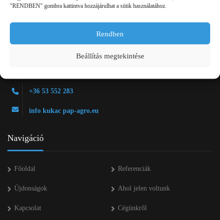
"RENDBEN" gombra kattintva hozzájárulhat a sütik használatához.
Rendben
2750 Nagykőrös Alsójárás d. 1/a
Beállítás megtekintése
+36 20 334 43 28
+36 53 552 283
info kukac pap-agro.eu
Navigáció
Főoldal
Referenciák
Újdonságok
Ahol jelen voltunk
Kapcsolat
Cégünkről