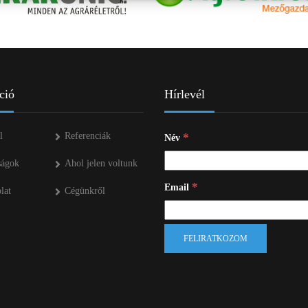
ÜZEMANYAG TÁROLÓK
MŰTRÁGYASZÓROK
ció
Hírlevél
l
Referenciák
*
Név
ságok
Ahol jelen voltunk
*
Email
lat
Cégünkről