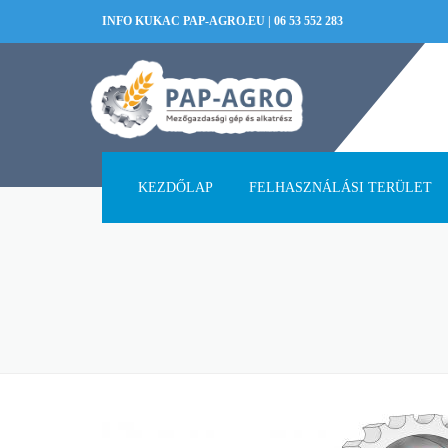
INFO KUKAC PAP-AGRO.EU
|
06 53 552 283
KEZDŐLAP
FELHASZNÁLÁSI TERÜLET