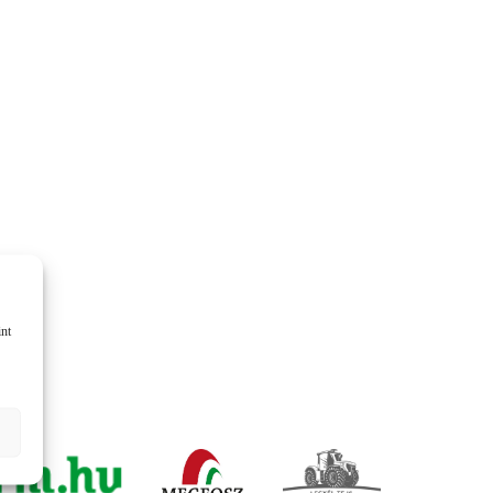
KOMÁROMI GÉP
OLIMAC DRAGO
SOKORÓ
TYM TRAKTOR
ZANON
int