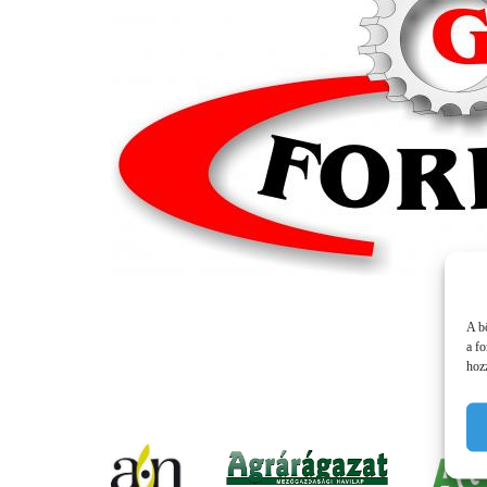
A b
a f
hozz