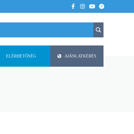
ELÉRHETŐSÉG
AJÁNLATKÉRÉS
K
KAPCSOLAT
APV
 VOLTUNK
PAP-AGRO KFT. ISMERTETŐ
DODA
FAZA
FLIEGL
HELTI