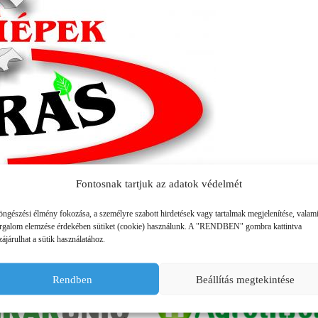
SZÁLLÍTÓ JÁRMŰVEK,
PÓTKOCSIK
IDROFOGLIA
KERTITOX
PERMETEZŐGÉPEK
LEMKEN
MANDALS
SZÁRZÚZÓK, RÉZSŰZÚZÓK
OPALL-AGRI
SLURRYKAT
VETŐGÉPEK
TRACLIFT
TURQUAGRO
HÍGTRÁGYA KEZELŐ GÉPEK
WESTERN
ZAFFRANI
Fontosnak tartjuk az adatok védelmét
ÖNTÖZŐGÉPEK
ZOOMLION
öngészési élmény fokozása, a személyre szabott hirdetések vagy tartalmak megjelenítése, valam
MAGASNYOMÁSÚ TISZTÍTÓK
orgalom elemzése érdekében sütiket (cookie) használunk. A "RENDBEN" gombra kattintva
ájárulhat a sütik használatához.
KOVÁCSOLTVAS
PARTNEREINK
Rendben
Beállítás megtekintése
ÜZEMANYAGTARTÁLYOK ÉS
TARTOZÉKAI