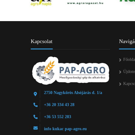
Kapcsolat
Navigá
Főolda
Újdon
Kapcso
2750 Nagykőrös Alsójárás d. 1/a
+36 20 334 43 28
+36 53 552 283
info kukac pap-agro.eu