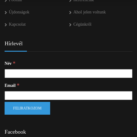
Újdonságok
Ahol jelen voltunk
Kapcsolat
Cégünkről
Hírlevél
*
Név
*
Email
Facebook