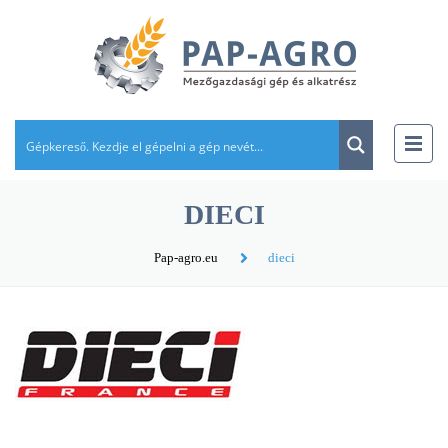
DIECI
Pap-agro.eu
dieci