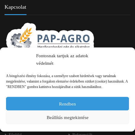
Kapcsolat
Fontosnak tartjuk az adatok
védelmét
2750 Nagykőrös Alsójárás d. 1/a
+36 20 334 43 28
A böngészési élmény fokozása, a személyre szabott hirdetések vagy tartalmak
megjelenítése, valamint a forgalom elemzése érdekében sütiket (cookie) használunk. A
"RENDBEN" gombra kattintva hozzájárulhat a sütik használatához.
+36 53 552 283
info kukac pap-agro.eu
Rendben
Navigáció
Beállítás megtekintése
Főoldal
Referenciák