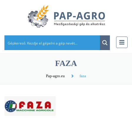
FAZA
Pap-agro.eu
faza