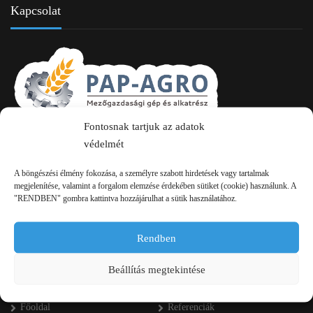
Kapcsolat
Fontosnak tartjuk az adatok
2750 Nagykőrös Alsójárás d. 1/a
védelmét
+36 20 334 43 28
A böngészési élmény fokozása, a személyre szabott hirdetések vagy tartalmak
megjelenítése, valamint a forgalom elemzése érdekében sütiket (cookie) használunk. A
+36 53 552 283
"RENDBEN" gombra kattintva hozzájárulhat a sütik használatához.
info kukac pap-agro.eu
Rendben
Navigáció
Beállítás megtekintése
Főoldal
Referenciák