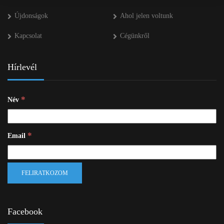
Újdonságok
Ahol jelen voltunk
Kapcsolat
Cégünkről
Hírlevél
*
Név
*
Email
Facebook