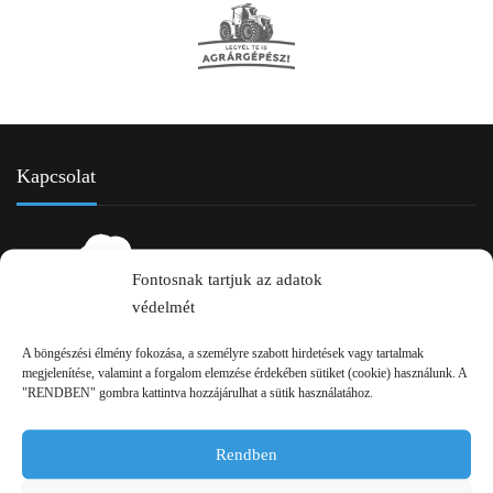
Kapcsolat
Fontosnak tartjuk az adatok
védelmét
A böngészési élmény fokozása, a személyre szabott hirdetések vagy tartalmak
megjelenítése, valamint a forgalom elemzése érdekében sütiket (cookie) használunk. A
2750 Nagykőrös Alsójárás d. 1/a
"RENDBEN" gombra kattintva hozzájárulhat a sütik használatához.
+36 20 334 43 28
Rendben
+36 53 552 283