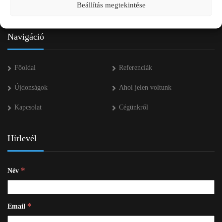
Beállítás megtekintése
info kukac pap-agro.eu
Navigáció
Főoldal
Referenciák
Újdonságok
Ahol jelen voltunk
Kapcsolat
Cégünkről
Hírlevél
*
Név
*
Email