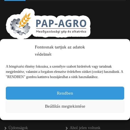
Fontosnak tartjuk az adatok
2750 Nagykőrös Alsójárás d. 1/a
védelmét
+36 20 334 43 28
A böngészési élmény fokozása, a személyre szabott hirdetések vagy tartalmak
+36 53 552 283
megjelenítése, valamint a forgalom elemzése érdekében sütiket (cookie) használunk. A
"RENDBEN" gombra kattintva hozzájárulhat a sütik használatához.
info kukac pap-agro.eu
Rendben
Navigáció
Beállítás megtekintése
Főoldal
Referenciák
Újdonságok
Ahol jelen voltunk