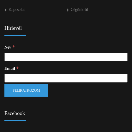
Kapcsolat
Cégünkről
Hírlevél
*
Név
*
Email
Facebook