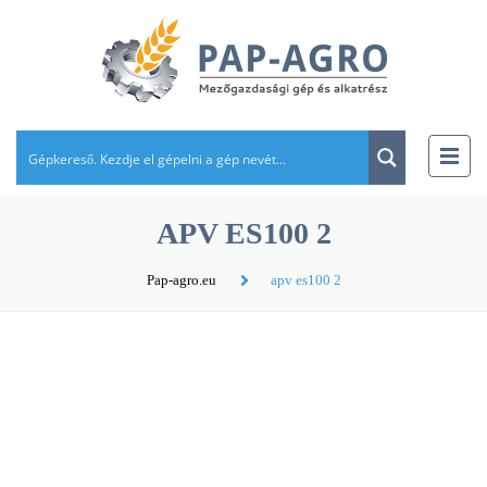
APV ES100 2
Pap-agro.eu
apv es100 2