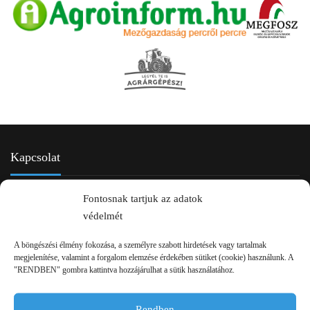
Kapcsolat
Fontosnak tartjuk az adatok
védelmét
A böngészési élmény fokozása, a személyre szabott hirdetések vagy tartalmak
megjelenítése, valamint a forgalom elemzése érdekében sütiket (cookie) használunk. A
"RENDBEN" gombra kattintva hozzájárulhat a sütik használatához.
2750 Nagykőrös Alsójárás d. 1/a
Rendben