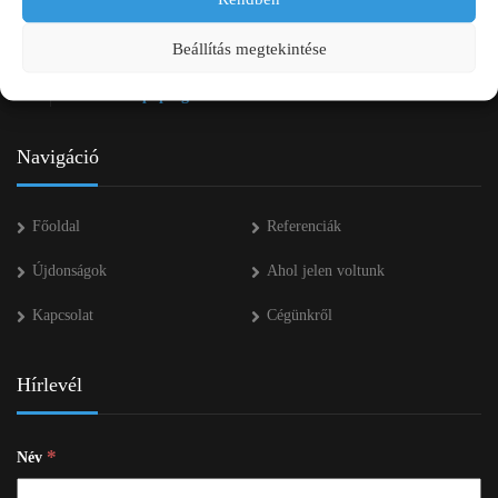
+36 20 334 43 28
Beállítás megtekintése
+36 53 552 283
info kukac pap-agro.eu
Navigáció
Főoldal
Referenciák
Újdonságok
Ahol jelen voltunk
Kapcsolat
Cégünkről
Hírlevél
*
Név