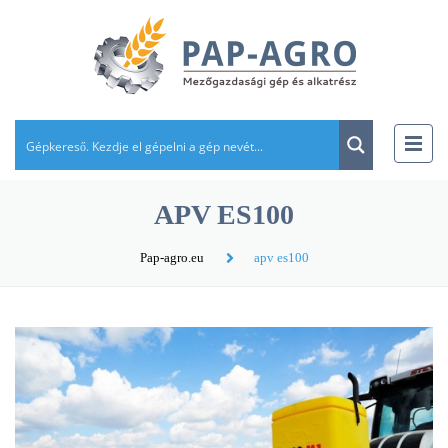
APV ES100
Pap-agro.eu
apv es100