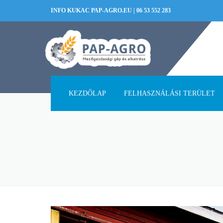
INFO KUKAC PAP-AGRO.EU
|
06 53 552 283
KEZDŐLAP
FELHASZNÁLÁSI TERÜLET