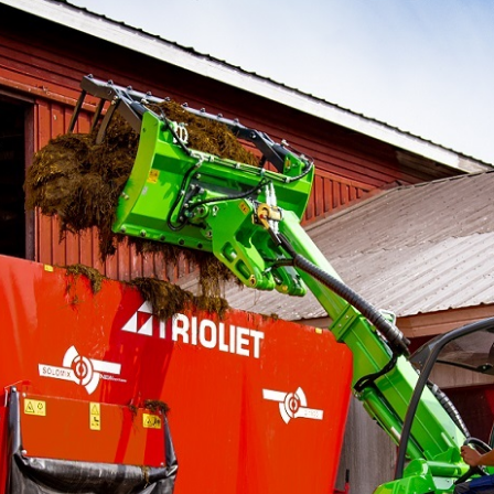
SZÁLLÍTÓ JÁRMŰVEK,
PÓTKOCSIK
IDROFOGLIA
KERTITOX
PERMETEZŐGÉPEK
LEMKEN
MANDALS
SZÁRZÚZÓK, RÉZSŰZÚZÓK
OPALL-AGRI
SLURRYKAT
VETŐGÉPEK
TRACLIFT
TURQUAGRO
HÍGTRÁGYA KEZELŐ GÉPEK
WESTERN
ZAFFRANI
ÖNTÖZŐGÉPEK
ZOOMLION
MAGASNYOMÁSÚ TISZTÍTÓK
KOVÁCSOLTVAS
ÜZEMANYAGTARTÁLYOK ÉS
TARTOZÉKAI