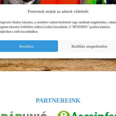
ÜZEMANYAG TÁROLÓK
Fontosnak tartjuk az adatok védelmét
MŰTRÁGYASZÓROK
öngészési élmény fokozása, a személyre szabott hirdetések vagy tartalmak megjelenítése, valam
orgalom elemzése érdekében sütiket (cookie) használunk. A "RENDBEN" gombra kattintva
ájárulhat a sütik használatához.
Rendben
Beállítás megtekintése
PARTNEREINK