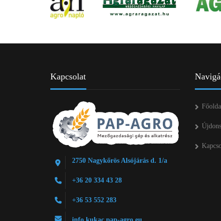
Kapcsolat
Navigá
Főolda
Újdon
Kapcso
2750 Nagykőrös Alsójárás d. 1/a
+36 20 334 43 28
+36 53 552 283
info kukac pap-agro.eu