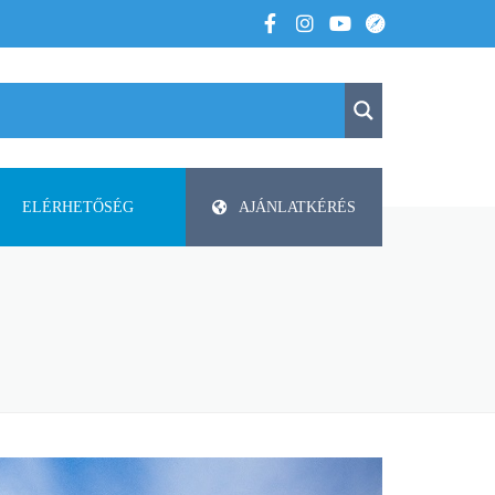
ELÉRHETŐSÉG
AJÁNLATKÉRÉS
K
KAPCSOLAT
APV
 VOLTUNK
PAP-AGRO KFT. ISMERTETŐ
DODA
FAZA
FLIEGL
HELTI