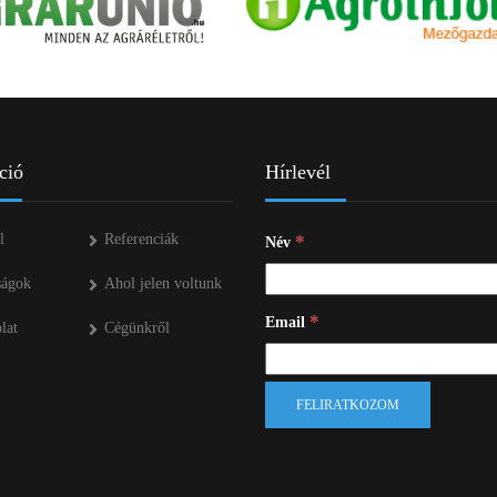
ció
Hírlevél
l
Referenciák
*
Név
ságok
Ahol jelen voltunk
*
Email
lat
Cégünkről