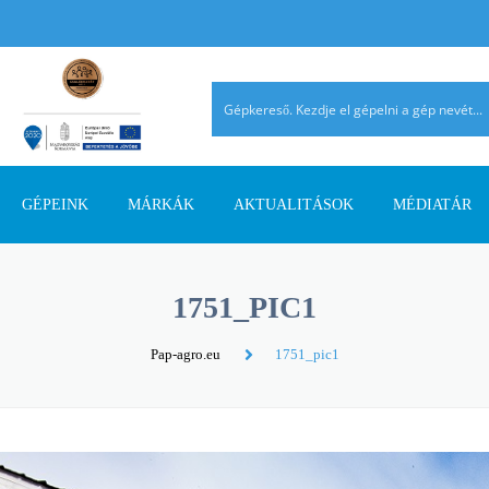
GÉPEINK
MÁRKÁK
AKTUALITÁSOK
MÉDIATÁR
TALAJMŰVELŐ GÉPEK
AGRIMASTER
PÁLYÁZATI INFORMÁCIÓK
AGROMEHANIKA
REFERENCIÁ
1751_PIC1
TRAKTOROK
AVANT
SZAKMAI CIKKEK
DIECI
AHOL JELEN
Pap-agro.eu
1751_pic1
SZÁLASTAKARMÁNY
ERMO
TERMÉK ÚJDONSÁGOK
EUROSPAND
BETAKARÍTÓK
FELLA
FERRO-FLEX
RAKODÓGÉPEK
FORRÁSGÉPEK
HATZENBICHLER