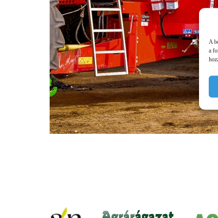
A b
a f
hozz