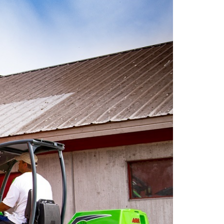
KOMÁROMI GÉP
OLIMAC DRAGO
SOKORÓ
TYM TRAKTOR
ZANON