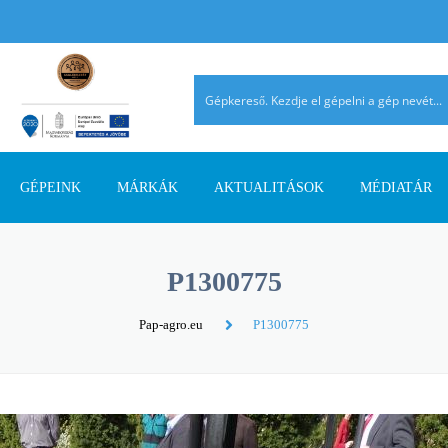
GÉPEINK
MÁRKÁK
AKTUALITÁSOK
MÉDIATÁR
TALAJMŰVELŐ GÉPEK
AGRIMASTER
PÁLYÁZATI INFORMÁCIÓK
AGROMEHANIKA
REFERENCIÁ
P1300775
TRAKTOROK
AVANT
SZAKMAI CIKKEK
DIECI
AHOL JELEN
Pap-agro.eu
P1300775
SZÁLASTAKARMÁNY
ERMO
TERMÉK ÚJDONSÁGOK
EUROSPAND
BETAKARÍTÓK
FELLA
FERRO-FLEX
RAKODÓGÉPEK
FORRÁSGÉPEK
HATZENBICHLER