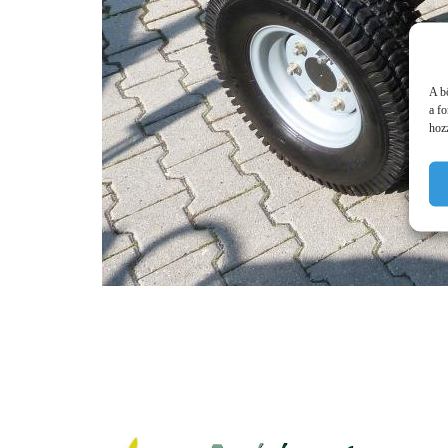
A b
a f
hozz