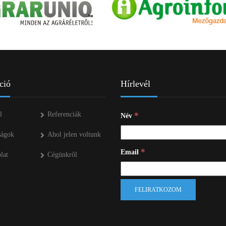
ció
Hírlevél
l
Referenciák
*
Név
ságok
Ahol jelen voltunk
*
Email
lat
Cégünkről