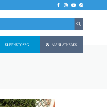
ELÉRHETŐSÉG
AJÁNLATKÉRÉS
K
KAPCSOLAT
APV
 VOLTUNK
PAP-AGRO KFT. ISMERTETŐ
DODA
FAZA
FLIEGL
HELTI