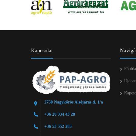
Kapcsolat
Navigá
Főolda
Újdon
Kapcso
2750 Nagykőrös Alsójárás d. 1/a
+36 20 334 43 28
+36 53 552 283