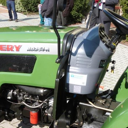
SZÁLLÍTÓ JÁRMŰVEK,
PÓTKOCSIK
IDROFOGLIA
KERTITOX
PERMETEZŐGÉPEK
LEMKEN
MANDALS
SZÁRZÚZÓK, RÉZSŰZÚZÓK
OPALL-AGRI
SLURRYKAT
VETŐGÉPEK
TRACLIFT
TURQUAGRO
HÍGTRÁGYA KEZELŐ GÉPEK
WESTERN
ZAFFRANI
ÖNTÖZŐGÉPEK
ZOOMLION
MAGASNYOMÁSÚ TISZTÍTÓK
KOVÁCSOLTVAS
ÜZEMANYAGTARTÁLYOK ÉS
TARTOZÉKAI