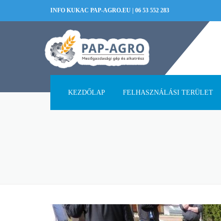
INFO KUKAC PAP-AGRO.EU
|
06 53 552 283
KEZDŐLAP
FELHASZNÁLÁSI TERÜLET