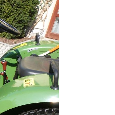
KOMÁROMI GÉP
OLIMAC DRAGO
SOKORÓ
TYM TRAKTOR
ZANON