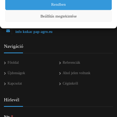
2750 Nagykőrös Alsójárás d. 1/a
Rendben
+36 20 334 43 28
Beállítás megtekintése
+36 53 552 283
info kukac pap-agro.eu
Navigáció
Főoldal
Referenciák
Újdonságok
Ahol jelen voltunk
Kapcsolat
Cégünkről
Hírlevél
*
Név