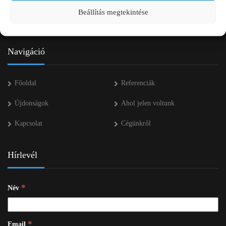
+36 53 552 283
Beállítás megtekintése
info kukac pap-agro.eu
Navigáció
Főoldal
Referenciák
Újdonságok
Ahol jelen voltunk
Kapcsolat
Cégünkről
Hírlevél
*
Név
*
Email