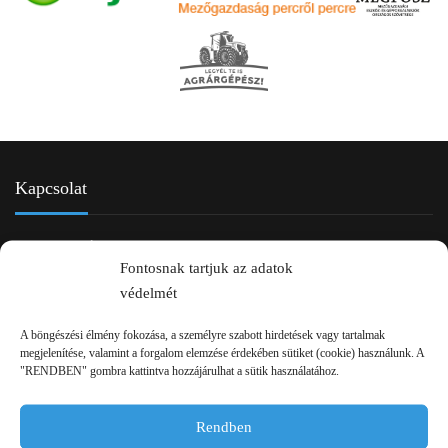
Kapcsolat
Fontosnak tartjuk az adatok
védelmét
A böngészési élmény fokozása, a személyre szabott hirdetések vagy tartalmak
megjelenítése, valamint a forgalom elemzése érdekében sütiket (cookie) használunk. A
"RENDBEN" gombra kattintva hozzájárulhat a sütik használatához.
2750 Nagykőrös Alsójárás d. 1/a
+36 20 334 43 28
Rendben