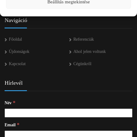
Beállítás megtekintése
info kukac pap-agro.eu
Navigáció
Főoldal
Referenciák
Újdonságok
Ahol jelen voltunk
Kapcsolat
Cégünkről
Hírlevél
*
Név
*
Email