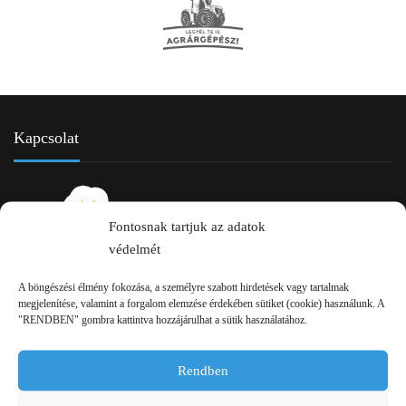
Kapcsolat
Fontosnak tartjuk az adatok
védelmét
A böngészési élmény fokozása, a személyre szabott hirdetések vagy tartalmak
megjelenítése, valamint a forgalom elemzése érdekében sütiket (cookie) használunk. A
2750 Nagykőrös Alsójárás d. 1/a
"RENDBEN" gombra kattintva hozzájárulhat a sütik használatához.
+36 20 334 43 28
Rendben
+36 53 552 283