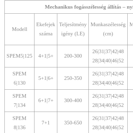
Mechanikus fogásszélesség állítás – ny
Ekefejek
Teljesítmény
Munkaszélesség
M
Modell
száma
igény (LE)
(cm)
26|31|37|42|48
SPEM5|125
4+1|5+
200-300
28|34|40|46|52
SPEM
26|31|37|42|48
5+1|6+
250-350
6|130
28|34|40|46|52
SPEM
26|31|37|42|48
6+1|7+
300-400
7|134
28|34|40|46|52
SPEM
26|31|37|42|48
7+1
350-650
8|136
28|34|40|46|52