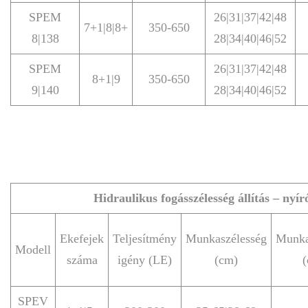
SPEM
26|31|37|42|48
7+1|8|8+
350-650
8|138
28|34|40|46|52
SPEM
26|31|37|42|48
8+1|9
350-650
9|140
28|34|40|46|52
Hidraulikus fogásszélesség állítás – nyír
Ekefejek
Teljesítmény
Munkaszélesség
Munka
Modell
száma
igény (LE)
(cm)
(
SPEV