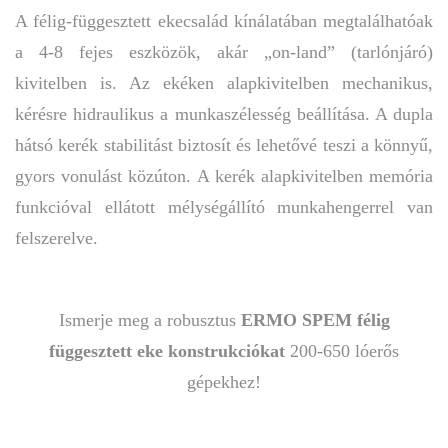
A félig-függesztett ekecsalád kínálatában megtalálhatóak
a 4-8 fejes eszközök, akár „on-land” (tarlónjáró)
kivitelben is. Az ekéken alapkivitelben mechanikus,
kérésre hidraulikus a munkaszélesség beállítása. A dupla
hátsó kerék stabilitást biztosít és lehetővé teszi a könnyű,
gyors vonulást közúton. A kerék alapkivitelben memória
funkcióval ellátott mélységállító munkahengerrel van
felszerelve.
Ismerje meg a robusztus
ERMO SPEM félig
függesztett eke konstrukciókat
200-650 lóerős
gépekhez!