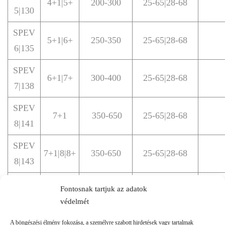
4+1|5+
200-300
25-65|28-68
5|130
SPEV
5+1|6+
250-350
25-65|28-68
6|135
SPEV
6+1|7+
300-400
25-65|28-68
7|138
SPEV
7+1
350-650
25-65|28-68
8|141
SPEV
7+1|8|8+
350-650
25-65|28-68
8|143
SPEV
Fontosnak tartjuk az adatok
8+1|9
350-650
25-65|28-68
9|144
védelmét
A böngészési élmény fokozása, a személyre szabott hirdetések vagy tartalmak