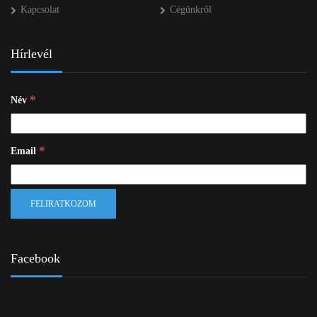
Kapcsolat
Cégünkről
Hírlevél
*
Név
*
Email
Facebook