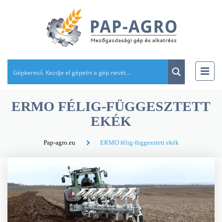
ERMO FÉLIG-FÜGGESZTETT
EKÉK
Pap-agro.eu
ERMO félig-függesztett ekék