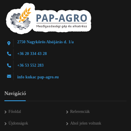
2750 Nagykőrös Alsójárás d. 1/a
+36 20 334 43 28
+36 53 552 283
info kukac pap-agro.eu
Navigáció
Főoldal
Referenciák
Újdonságok
Ahol jelen voltunk