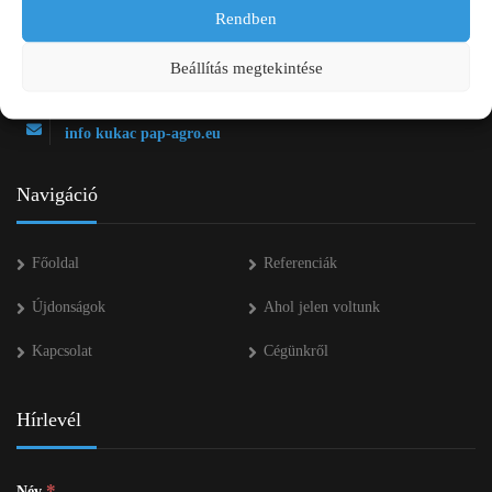
2750 Nagykőrös Alsójárás d. 1/a
Rendben
+36 20 334 43 28
Beállítás megtekintése
+36 53 552 283
info kukac pap-agro.eu
Navigáció
Főoldal
Referenciák
Újdonságok
Ahol jelen voltunk
Kapcsolat
Cégünkről
Hírlevél
*
Név