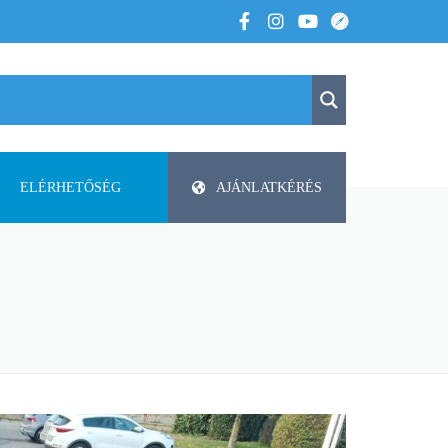
ELÉRHETŐSÉG
AJÁNLATKÉRÉS
K
KAPCSOLAT
APV
 VOLTUNK
PAP-AGRO KFT. ISMERTETŐ
DODA
FAZA
FLIEGL
HELTI