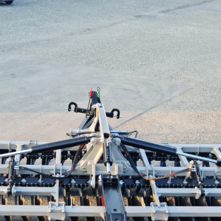
SZÁLLÍTÓ JÁRMŰVEK,
PÓTKOCSIK
IDROFOGLIA
KERTITOX
PERMETEZŐGÉPEK
LEMKEN
MANDALS
SZÁRZÚZÓK, RÉZSŰZÚZÓK
OPALL-AGRI
SLURRYKAT
VETŐGÉPEK
TRACLIFT
TURQUAGRO
HÍGTRÁGYA KEZELŐ GÉPEK
WESTERN
ZAFFRANI
ÖNTÖZŐGÉPEK
ZOOMLION
MAGASNYOMÁSÚ TISZTÍTÓK
KOVÁCSOLTVAS
ÜZEMANYAGTARTÁLYOK ÉS
TARTOZÉKAI