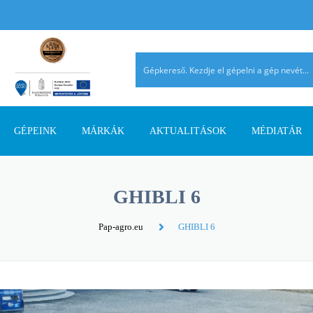
GÉPEINK
MÁRKÁK
AKTUALITÁSOK
MÉDIATÁR
TALAJMŰVELŐ GÉPEK
AGRIMASTER
PÁLYÁZATI INFORMÁCIÓK
AGROMEHANIKA
REFERENCIÁ
GHIBLI 6
TRAKTOROK
AVANT
SZAKMAI CIKKEK
DIECI
AHOL JELEN
Pap-agro.eu
GHIBLI 6
SZÁLASTAKARMÁNY
ERMO
TERMÉK ÚJDONSÁGOK
EUROSPAND
BETAKARÍTÓK
FELLA
FERRO-FLEX
RAKODÓGÉPEK
FORRÁSGÉPEK
HATZENBICHLER