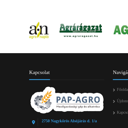
Kapcsolat
Navigá
Főolda
Újdon
Kapcso
2750 Nagykőrös Alsójárás d. 1/a