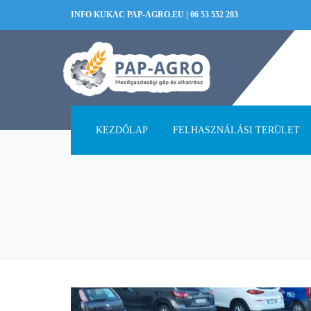
INFO KUKAC PAP-AGRO.EU
|
06 53 552 283
KEZDŐLAP
FELHASZNÁLÁSI TERÜLET