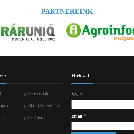
PARTNEREINK
ció
Hírlevél
l
Referenciák
*
Név
ságok
Ahol jelen voltunk
*
Email
lat
Cégünkről