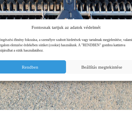
ÜZEMANYAG TÁROLÓK
MŰTRÁGYASZÓROK
Fontosnak tartjuk az adatok védelmét
öngészési élmény fokozása, a személyre szabott hirdetések vagy tartalmak megjelenítése, valam
orgalom elemzése érdekében sütiket (cookie) használunk. A "RENDBEN" gombra kattintva
ájárulhat a sütik használatához.
Rendben
Beállítás megtekintése