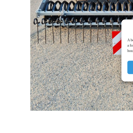
A b
a f
hozz