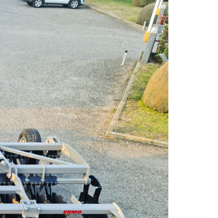
KOMÁROMI GÉP
OLIMAC DRAGO
SOKORÓ
TYM TRAKTOR
ZANON