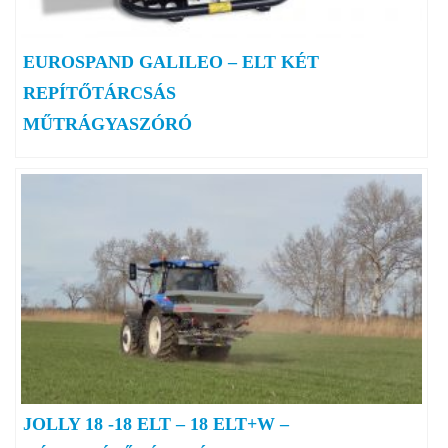
EUROSPAND GALILEO – ELT KÉT
REPÍTŐTÁRCSÁS
MŰTRÁGYASZÓRÓ
JOLLY 18 -18 ELT – 18 ELT+W –