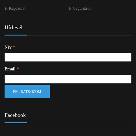
Kapcsolat
Cégünkről
Hírlevél
*
Név
*
Email
Facebook