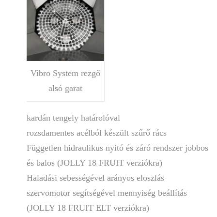
Vibro System rezgő
alsó garat
kardán tengely határolóval
rozsdamentes acélból készült szűrő rács
Független hidraulikus nyitó és záró rendszer jobbos
és balos (JOLLY 18 FRUIT verziókra)
Haladási sebességével arányos eloszlás
szervomotor segítségével mennyiség beállítás
(JOLLY 18 FRUIT ELT verziókra)