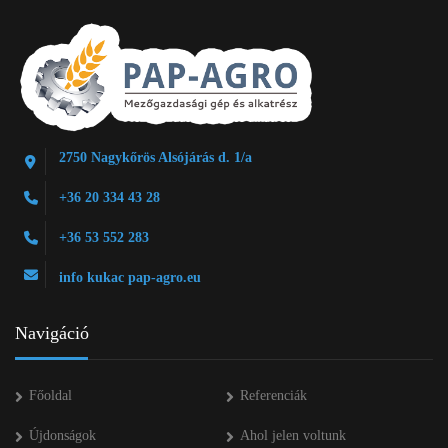
2750 Nagykőrös Alsójárás d. 1/a
+36 20 334 43 28
+36 53 552 283
info kukac pap-agro.eu
Navigáció
Főoldal
Referenciák
Újdonságok
Ahol jelen voltunk