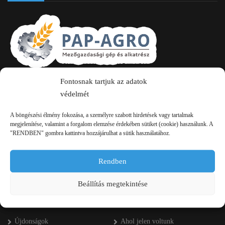
Fontosnak tartjuk az adatok
2750 Nagykőrös Alsójárás d. 1/a
védelmét
+36 20 334 43 28
A böngészési élmény fokozása, a személyre szabott hirdetések vagy tartalmak
+36 53 552 283
megjelenítése, valamint a forgalom elemzése érdekében sütiket (cookie) használunk. A
"RENDBEN" gombra kattintva hozzájárulhat a sütik használatához.
info kukac pap-agro.eu
Rendben
Navigáció
Beállítás megtekintése
Főoldal
Referenciák
Újdonságok
Ahol jelen voltunk