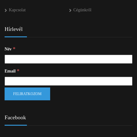
Kapcsolat
Cégünkről
Hírlevél
*
Név
*
Email
Facebook