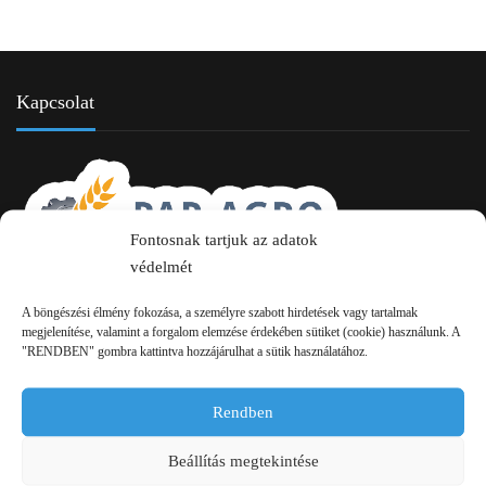
Kapcsolat
Fontosnak tartjuk az adatok
védelmét
2750 Nagykőrös Alsójárás d. 1/a
A böngészési élmény fokozása, a személyre szabott hirdetések vagy tartalmak
megjelenítése, valamint a forgalom elemzése érdekében sütiket (cookie) használunk. A
+36 20 334 43 28
"RENDBEN" gombra kattintva hozzájárulhat a sütik használatához.
+36 53 552 283
Rendben
info kukac pap-agro.eu
Beállítás megtekintése