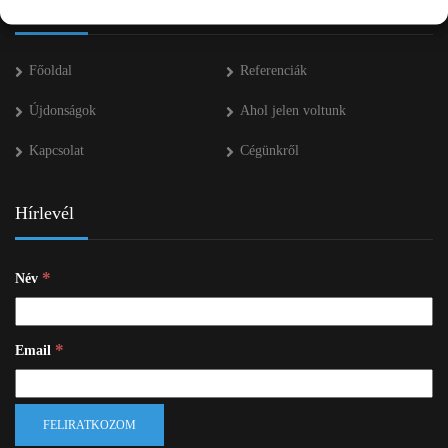
Navigáció
Főoldal
Referenciák
Újdonságok
Ahol jelen voltunk
Kapcsolat
Cégünkről
Hírlevél
*
Név
*
Email