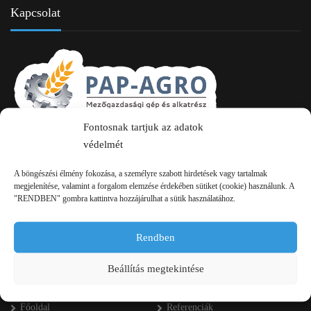
Kapcsolat
Fontosnak tartjuk az adatok
2750 Nagykőrös Alsójárás d. 1/a
védelmét
+36 20 334 43 28
A böngészési élmény fokozása, a személyre szabott hirdetések vagy tartalmak
megjelenítése, valamint a forgalom elemzése érdekében sütiket (cookie) használunk. A
+36 53 552 283
"RENDBEN" gombra kattintva hozzájárulhat a sütik használatához.
info kukac pap-agro.eu
Rendben
Navigáció
Beállítás megtekintése
Főoldal
Referenciák