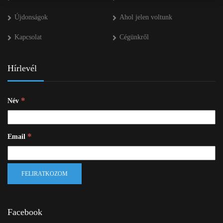
Újdonságok
Ahol jelen voltunk
Kapcsolat
Cégünkről
Hírlevél
*
Név
*
Email
Facebook