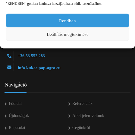
"RENDBEN" gombra kattintva hozzájárulhat a sütik használatához.
Rendben
2750 Nagykőrös Alsójárás d. 1/a
Beállítás megtekintése
+36 20 334 43 28
+36 53 552 283
info kukac pap-agro.eu
Navigáció
Főoldal
Referenciák
Újdonságok
Ahol jelen voltunk
Kapcsolat
Cégünkről