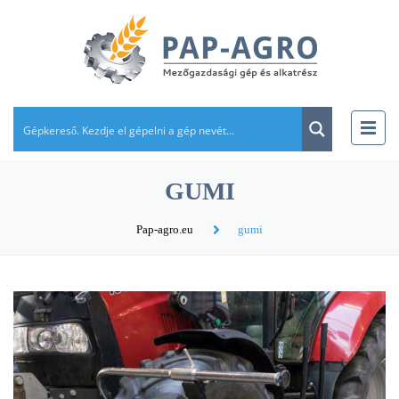
GUMI
Pap-agro.eu
gumi