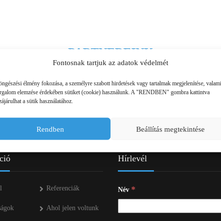
SZÁLLÍTÓ JÁRMŰVEK,
PÓTKOCSIK
IDROFOGLIA
KERTITOX
PERMETEZŐGÉPEK
LEMKEN
MANDALS
PARTNEREINK
SZÁRZÚZÓK, RÉZSŰZÚZÓK
Fontosnak tartjuk az adatok védelmét
OPALL-AGRI
SLURRYKAT
VETŐGÉPEK
öngészési élmény fokozása, a személyre szabott hirdetések vagy tartalmak megjelenítése, valam
TRACLIFT
TURQUAGRO
orgalom elemzése érdekében sütiket (cookie) használunk. A "RENDBEN" gombra kattintva
ájárulhat a sütik használatához.
HÍGTRÁGYA KEZELŐ GÉPEK
WESTERN
ZAFFRANI
Rendben
Beállítás megtekintése
ÖNTÖZŐGÉPEK
ZOOMLION
MAGASNYOMÁSÚ TISZTÍTÓK
ció
Hírlevél
KOVÁCSOLTVAS
l
Referenciák
*
Név
ÜZEMANYAGTARTÁLYOK ÉS
ságok
Ahol jelen voltunk
TARTOZÉKAI