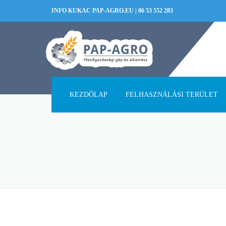
INFO KUKAC PAP-AGRO.EU
|
06 53 552 283
KEZDŐLAP
FELHASZNÁLÁSI TERÜLET