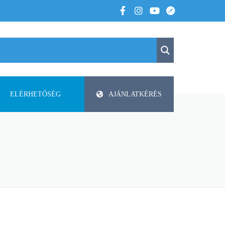
ELÉRHETŐSÉG
AJÁNLATKÉRÉS
K
KAPCSOLAT
APV
 VOLTUNK
PAP-AGRO KFT. ISMERTETŐ
DODA
FAZA
FLIEGL
HELTI