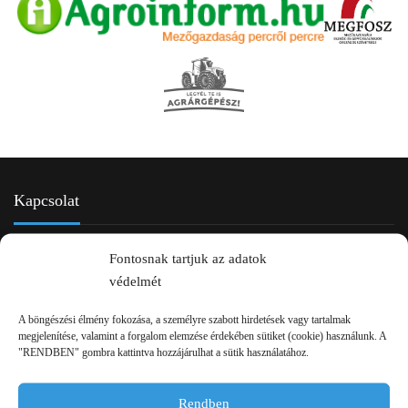
Kapcsolat
Fontosnak tartjuk az adatok
védelmét
A böngészési élmény fokozása, a személyre szabott hirdetések vagy tartalmak
megjelenítése, valamint a forgalom elemzése érdekében sütiket (cookie) használunk. A
"RENDBEN" gombra kattintva hozzájárulhat a sütik használatához.
2750 Nagykőrös Alsójárás d. 1/a
Rendben
+36 20 334 43 28