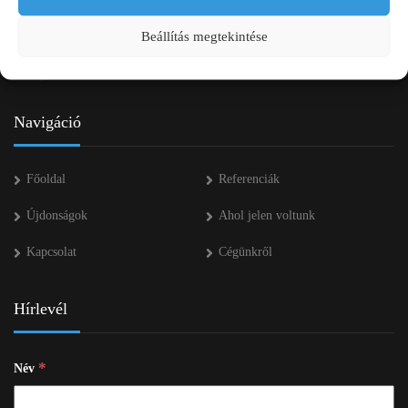
+36 53 552 283
Beállítás megtekintése
info kukac pap-agro.eu
Navigáció
Főoldal
Referenciák
Újdonságok
Ahol jelen voltunk
Kapcsolat
Cégünkről
Hírlevél
*
Név