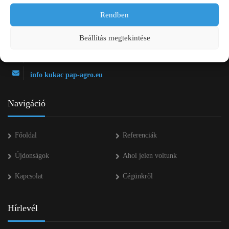
2750 Nagykőrös Alsójárás d. 1/a
Rendben
+36 20 334 43 28
Beállítás megtekintése
+36 53 552 283
info kukac pap-agro.eu
Navigáció
Főoldal
Referenciák
Újdonságok
Ahol jelen voltunk
Kapcsolat
Cégünkről
Hírlevél