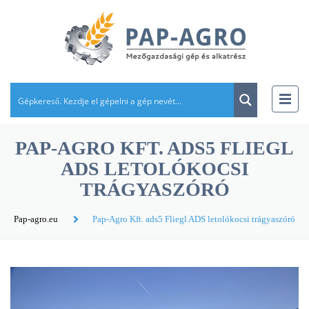
PAP-AGRO KFT. ADS5 FLIEGL
ADS LETOLÓKOCSI
TRÁGYASZÓRÓ
Pap-agro.eu
Pap-Agro Kft. ads5 Fliegl ADS letolókocsi trágyaszóró