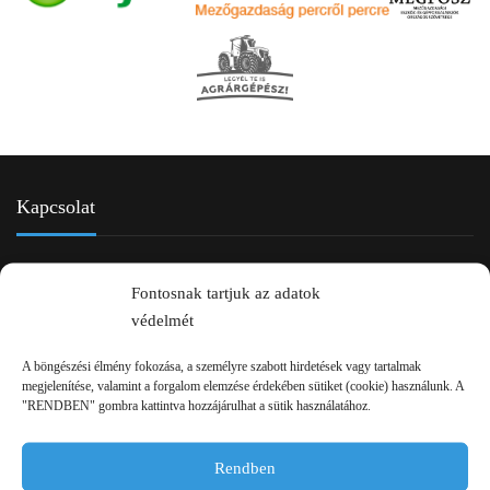
Kapcsolat
Fontosnak tartjuk az adatok
védelmét
A böngészési élmény fokozása, a személyre szabott hirdetések vagy tartalmak
megjelenítése, valamint a forgalom elemzése érdekében sütiket (cookie) használunk. A
"RENDBEN" gombra kattintva hozzájárulhat a sütik használatához.
2750 Nagykőrös Alsójárás d. 1/a
+36 20 334 43 28
Rendben