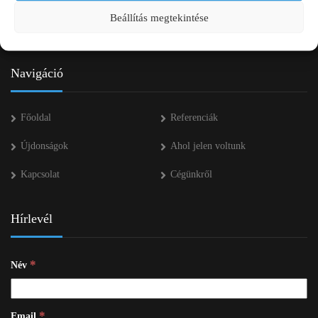
+36 53 552 283
Beállítás megtekintése
info kukac pap-agro.eu
Navigáció
Főoldal
Referenciák
Újdonságok
Ahol jelen voltunk
Kapcsolat
Cégünkről
Hírlevél
*
Név
*
Email