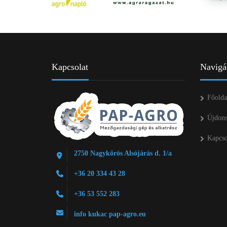
Kapcsolat
Navigá
Főolda
Újdon
Kapcso
2750 Nagykőrös Alsójárás d. 1/a
+36 20 334 43 28
+36 53 552 283
info kukac pap-agro.eu