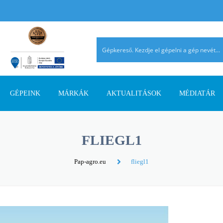
GÉPEINK
MÁRKÁK
AKTUALITÁSOK
MÉDIATÁR
TALAJMŰVELŐ GÉPEK
AGRIMASTER
PÁLYÁZATI INFORMÁCIÓK
AGROMEHANIKA
REFERENCIÁ
FLIEGL1
TRAKTOROK
AVANT
SZAKMAI CIKKEK
DIECI
AHOL JELEN
Pap-agro.eu
fliegl1
SZÁLASTAKARMÁNY
ERMO
TERMÉK ÚJDONSÁGOK
EUROSPAND
BETAKARÍTÓK
FELLA
FERRO-FLEX
RAKODÓGÉPEK
FORRÁSGÉPEK
HATZENBICHLER