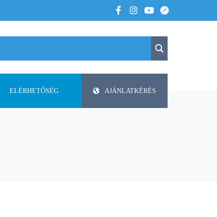
ELÉRHETŐSÉG
AJÁNLATKÉRÉS
K
KAPCSOLAT
APV
 VOLTUNK
PAP-AGRO KFT. ISMERTETŐ
DODA
FAZA
FLIEGL
HELTI