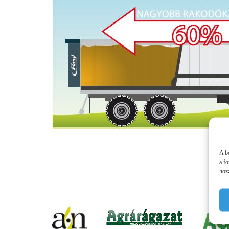
A b
a f
hozz