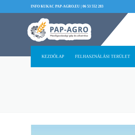
INFO KUKAC PAP-AGRO.EU
|
06 53 552 283
KEZDŐLAP
FELHASZNÁLÁSI TERÜLET