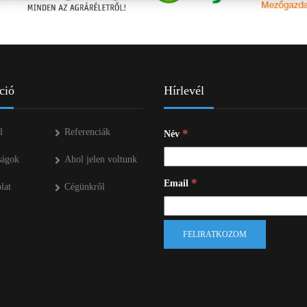
ÜZEMANYAG TÁROLÓK
MŰTRÁGYASZÓROK
ció
Hírlevél
l
Referenciák
*
Név
ságok
Ahol jelen voltunk
*
Email
lat
Cégünkről