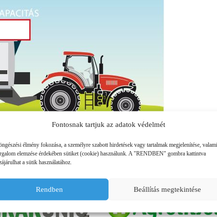
SZÁLLÍTÓ JÁRMŰVEK,
PÓTKOCSIK
IDROFOGLIA
KERTITOX
PERMETEZŐGÉPEK
LEMKEN
MANDALS
SZÁRZÚZÓK, RÉZSŰZÚZÓK
OPALL-AGRI
SLURRYKAT
VETŐGÉPEK
TRACLIFT
TURQUAGRO
HÍGTRÁGYA KEZELŐ GÉPEK
WESTERN
ZAFFRANI
Fontosnak tartjuk az adatok védelmét
ÖNTÖZŐGÉPEK
ZOOMLION
öngészési élmény fokozása, a személyre szabott hirdetések vagy tartalmak megjelenítése, valam
MAGASNYOMÁSÚ TISZTÍTÓK
orgalom elemzése érdekében sütiket (cookie) használunk. A "RENDBEN" gombra kattintva
ájárulhat a sütik használatához.
KOVÁCSOLTVAS
PARTNEREINK
Rendben
Beállítás megtekintése
ÜZEMANYAGTARTÁLYOK ÉS
TARTOZÉKAI