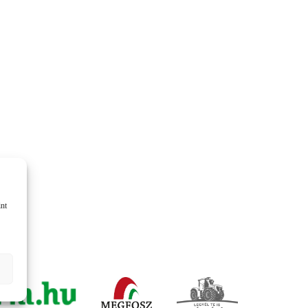
KOMÁROMI GÉP
OLIMAC DRAGO
SOKORÓ
TYM TRAKTOR
ZANON
int