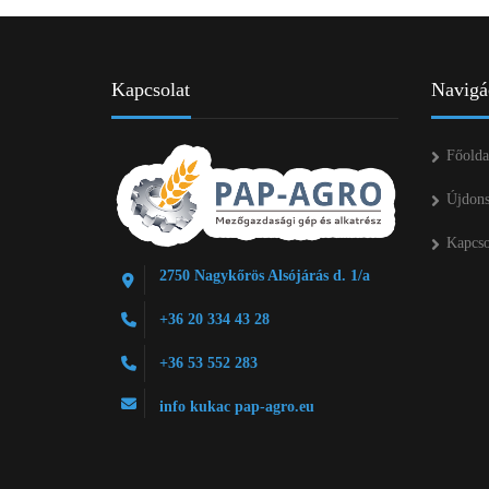
Kapcsolat
Navigá
Főolda
Újdon
Kapcso
2750 Nagykőrös Alsójárás d. 1/a
+36 20 334 43 28
+36 53 552 283
info kukac pap-agro.eu