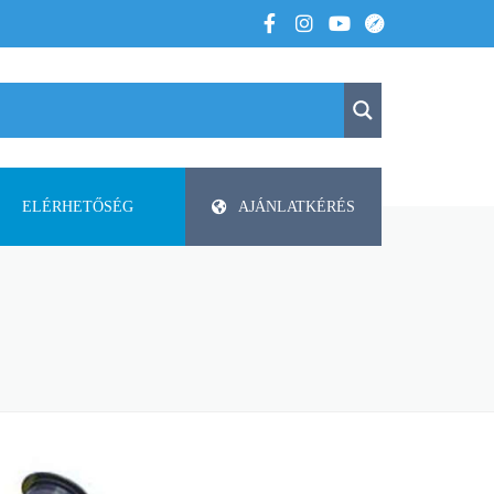
ELÉRHETŐSÉG
AJÁNLATKÉRÉS
K
KAPCSOLAT
APV
 VOLTUNK
PAP-AGRO KFT. ISMERTETŐ
DODA
FAZA
FLIEGL
HELTI