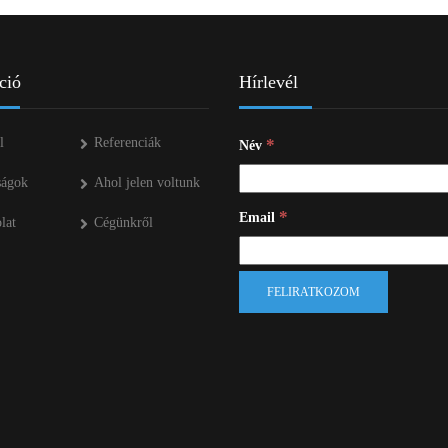
ció
Hírlevél
l
Referenciák
*
Név
ságok
Ahol jelen voltunk
*
Email
lat
Cégünkről