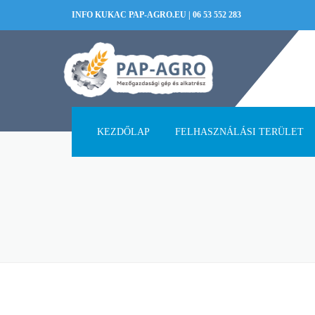
INFO KUKAC PAP-AGRO.EU
|
06 53 552 283
KEZDŐLAP
FELHASZNÁLÁSI TERÜLET