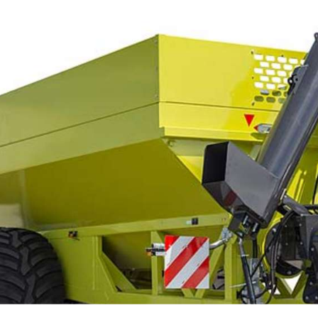
SZÁLLÍTÓ JÁRMŰVEK,
PÓTKOCSIK
IDROFOGLIA
KERTITOX
PERMETEZŐGÉPEK
LEMKEN
MANDALS
SZÁRZÚZÓK, RÉZSŰZÚZÓK
OPALL-AGRI
SLURRYKAT
VETŐGÉPEK
TRACLIFT
TURQUAGRO
HÍGTRÁGYA KEZELŐ GÉPEK
WESTERN
ZAFFRANI
ÖNTÖZŐGÉPEK
ZOOMLION
MAGASNYOMÁSÚ TISZTÍTÓK
KOVÁCSOLTVAS
ÜZEMANYAGTARTÁLYOK ÉS
TARTOZÉKAI