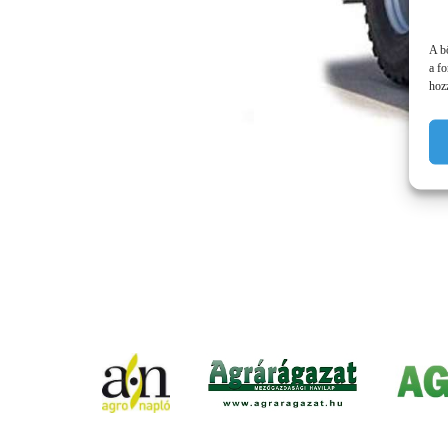
A b
a f
hozz