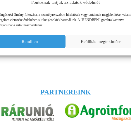
Fontosnak tartjuk az adatok védelmét
ÜZEMANYAG TÁROLÓK
öngészési élmény fokozása, a személyre szabott hirdetések vagy tartalmak megjelenítése, valam
orgalom elemzése érdekében sütiket (cookie) használunk. A "RENDBEN" gombra kattintva
MŰTRÁGYASZÓROK
ájárulhat a sütik használatához.
Rendben
Beállítás megtekintése
PARTNEREINK