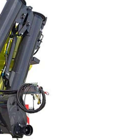
KOMÁROMI GÉP
OLIMAC DRAGO
SOKORÓ
TYM TRAKTOR
ZANON