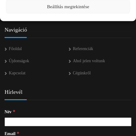
+36 53 552 283
Beállítás megtekintése
info kukac pap-agro.eu
Navigáció
Főoldal
Referenciák
Újdonságok
Ahol jelen voltunk
Kapcsolat
Cégünkről
Hírlevél
*
Név
*
Email