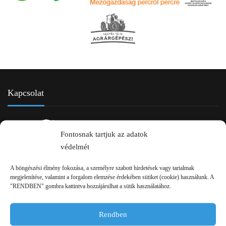
Kapcsolat
Fontosnak tartjuk az adatok
védelmét
A böngészési élmény fokozása, a személyre szabott hirdetések vagy tartalmak
megjelenítése, valamint a forgalom elemzése érdekében sütiket (cookie) használunk. A
"RENDBEN" gombra kattintva hozzájárulhat a sütik használatához.
2750 Nagykőrös Alsójárás d. 1/a
+36 20 334 43 28
Rendben