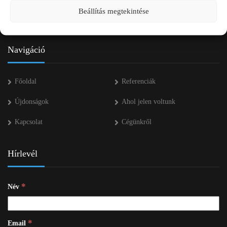
+36 53 552 283
Beállítás megtekintése
info kukac pap-agro.eu
Navigáció
Főoldal
Referenciák
Újdonságok
Ahol jelen voltunk
Kapcsolat
Cégünkről
Hírlevél
*
Név
*
Email