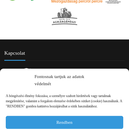
Kapcsolat
Fontosnak tartjuk az adatok
védelmét
A böngészési élmény fokozása, a személyre szabott hirdetések vagy tartalmak
megjelenítése, valamint a forgalom elemzése érdekében sütiket (cookie) használunk. A
"RENDBEN" gombra kattintva hozzájárulhat a sütik használatához.
2750 Nagykőrös Alsójárás d. 1/a
+36 20 334 43 28
Rendben