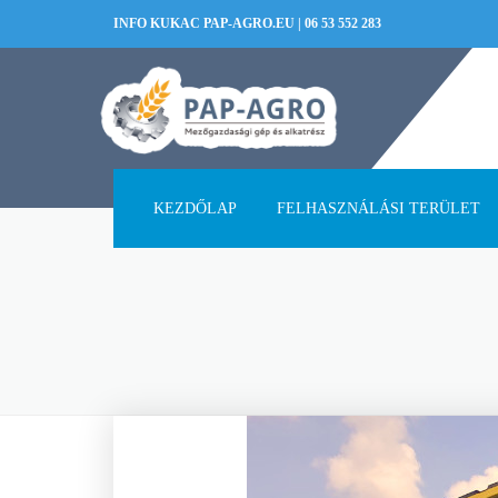
INFO KUKAC PAP-AGRO.EU
|
06 53 552 283
KEZDŐLAP
FELHASZNÁLÁSI TERÜLET