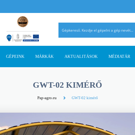
GÉPEINK
MÁRKÁK
AKTUALITÁSOK
MÉDIATÁR
TALAJMŰVELŐ GÉPEK
AGRIMASTER
PÁLYÁZATI INFORMÁCIÓK
AGROMEHANIKA
REFERENCIÁ
GWT-02 KIMÉRŐ
TRAKTOROK
AVANT
SZAKMAI CIKKEK
DIECI
AHOL JELEN
Pap-agro.eu
GWT-02 kimérő
SZÁLASTAKARMÁNY
ERMO
TERMÉK ÚJDONSÁGOK
EUROSPAND
BETAKARÍTÓK
FELLA
FERRO-FLEX
RAKODÓGÉPEK
FORRÁSGÉPEK
HATZENBICHLER