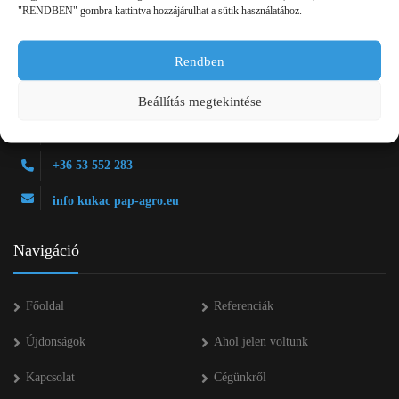
"RENDBEN" gombra kattintva hozzájárulhat a sütik használatához.
Rendben
2750 Nagykőrös Alsójárás d. 1/a
Beállítás megtekintése
+36 20 334 43 28
+36 53 552 283
info kukac pap-agro.eu
Navigáció
Főoldal
Referenciák
Újdonságok
Ahol jelen voltunk
Kapcsolat
Cégünkről