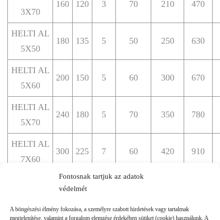
160
120
3
70
210
470
3X70
HELTI AL
180
135
5
50
250
630
5X50
HELTI AL
200
150
5
60
300
670
5X60
HELTI AL
240
180
5
70
350
780
5X70
HELTI AL
300
225
7
60
420
910
7X60
Fontosnak tartjuk az adatok
HELTI AL
340
255
7
70
490
1030
védelmét
7X70
A böngészési élmény fokozása, a személyre szabott hirdetések vagy tartalmak
megjelenítése, valamint a forgalom elemzése érdekében sütiket (cookie) használunk. A