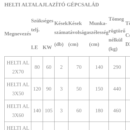
HELTI ALTALAJLAZÍTÓ GÉPCSALÁD
Tömeg
Szükséges
Kések
Kések
Munka-
T
telj.
rögtörő
száma
távolsága
szélesség
Megnevezés
Cs
nélkül
(db)
(cm)
(cm)
D
LE
KW
(kg)
HELTI AL
80
60
2
70
140
290
2X70
HELTI AL
120
90
3
50
150
440
3X50
HELTI AL
140
105
3
60
180
460
3X60
HELTI AL