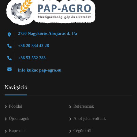
2750 Nagykőrös Alsójárás d. 1/a
+36 20 334 43 28
+36 53 552 283
info kukac pap-agro.eu
Navigáció
Főoldal
Referenciák
Újdonságok
Ahol jelen voltunk
Kapcsolat
Cégünkről