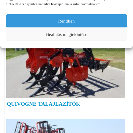
"RENDBEN" gombra kattintva hozzájárulhat a sütik használatához.
*A megjelenített vonóerőigények a szükséges minimum
teljesítményeknek felelnek meg!
Rendben
Beállítás megtekintése
QUIVOGNE TALAJLAZÍTÓK