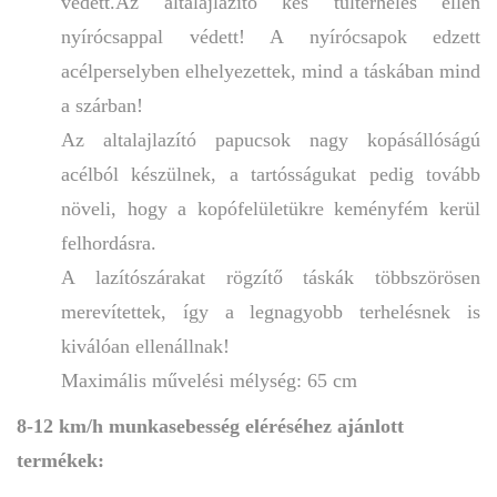
védett.Az altalajlazító kés túlterhelés ellen
nyírócsappal védett! A nyírócsapok edzett
acélperselyben elhelyezettek, mind a táskában mind
a szárban!
Az altalajlazító papucsok nagy kopásállóságú
acélból készülnek, a tartósságukat pedig tovább
növeli, hogy a kopófelületükre keményfém kerül
felhordásra.
A lazítószárakat rögzítő táskák többszörösen
merevítettek, így a legnagyobb terhelésnek is
kiválóan ellenállnak!
Maximális művelési mélység: 65 cm
8-12 km/h munkasebesség eléréséhez ajánlott
termékek: