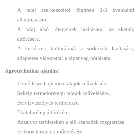
A talaj szerkezetétől függően 2-3 évenkénti
alkalmazásra.
A talaj alsó rétegeinek lazítására, az eketalp
áttörésére.
A kertészeti kultúráknál a sorközök lazítására,
adapteres változattal a tápanyag pótlására.
Agrotechnikai ajánlás:
Tömődésre hajlamos talajok művelésére.
Sekély termelőrétegű talajok művelésére.
Belvízveszélyes területekre.
Eketalpréteg áttörésére.
Aszályos területeken a téli csapadék megtartása.
Eróziós területek művelésére.