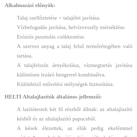
Alkalmazási előnyök:
Talaj szellőztetése = talajélet javítása.
Vízbefogadás javítása, belvízveszély mérséklése.
Eróziós pusztulás csökkentése.
A szerves anyag a talaj felső termőrétegében való
tartása.
A talajfelszín árnyékolása, vízmegtartás javítása
különösen lezáró hengerrel kombinálva.
Különböző művelési mélységek biztosítása.
HELTI Altalajlazítók általános jellemzői:
A lazítótestek két fő részből állnak: az altalajlazító
késből és az altalajlazító papucsból.
A kések élezettek, az élük pedig ekefémmel