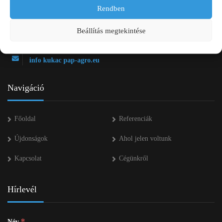
2750 Nagykőrös Alsójárás d. 1/a
Rendben
+36 20 334 43 28
Beállítás megtekintése
+36 53 552 283
info kukac pap-agro.eu
Navigáció
Főoldal
Referenciák
Újdonságok
Ahol jelen voltunk
Kapcsolat
Cégünkről
Hírlevél
*
Név