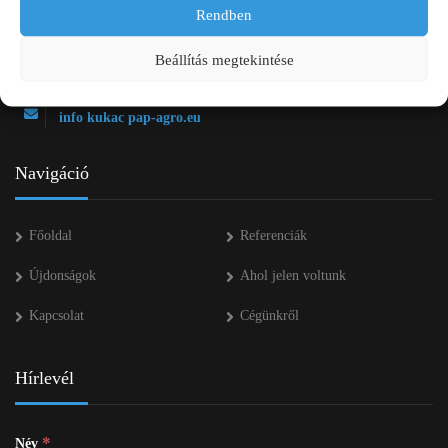
Rendben
+36 20 334 43 28
Beállítás megtekintése
+36 53 552 283
info kukac pap-agro.eu
Navigáció
Főoldal
Referenciák
Újdonságok
Ahol jelen voltunk
Kapcsolat
Cégünkről
Hírlevél
*
Név