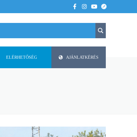
ELÉRHETŐSÉG
AJÁNLATKÉRÉS
K
KAPCSOLAT
APV
 VOLTUNK
PAP-AGRO KFT. ISMERTETŐ
DODA
FAZA
FLIEGL
HELTI