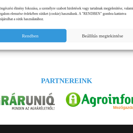
ÜZEMANYAG TÁROLÓK
öngészési élmény fokozása, a személyre szabott hirdetések vagy tartalmak megjelenítése, valam
orgalom elemzése érdekében sütiket (cookie) használunk. A "RENDBEN" gombra kattintva
ájárulhat a sütik használatához.
MŰTRÁGYASZÓROK
Rendben
Beállítás megtekintése
PARTNEREINK