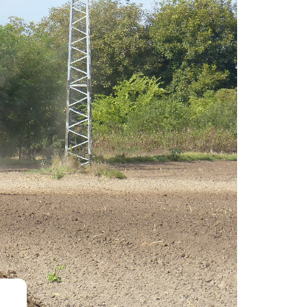
KOMÁROMI GÉP
OLIMAC DRAGO
SOKORÓ
TYM TRAKTOR
ZANON