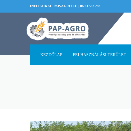
INFO KUKAC PAP-AGRO.EU
|
06 53 552 283
KEZDŐLAP
FELHASZNÁLÁSI TERÜLET