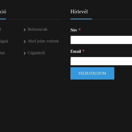
ció
Hírlevél
l
Referenciák
*
Név
ságok
Ahol jelen voltunk
*
Email
lat
Cégünkről