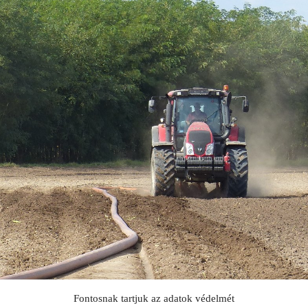
SZÁLLÍTÓ JÁRMŰVEK,
PÓTKOCSIK
IDROFOGLIA
KERTITOX
PERMETEZŐGÉPEK
LEMKEN
MANDALS
SZÁRZÚZÓK, RÉZSŰZÚZÓK
OPALL-AGRI
SLURRYKAT
VETŐGÉPEK
TRACLIFT
TURQUAGRO
HÍGTRÁGYA KEZELŐ GÉPEK
WESTERN
ZAFFRANI
ÖNTÖZŐGÉPEK
ZOOMLION
MAGASNYOMÁSÚ TISZTÍTÓK
KOVÁCSOLTVAS
ÜZEMANYAGTARTÁLYOK ÉS
TARTOZÉKAI
Fontosnak tartjuk az adatok védelmét