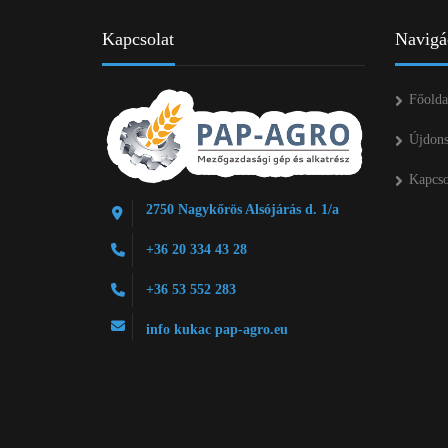
Kapcsolat
Navigá
Főolda
Újdon
Kapcso
2750 Nagykőrös Alsójárás d. 1/a
+36 20 334 43 28
+36 53 552 283
info kukac pap-agro.eu