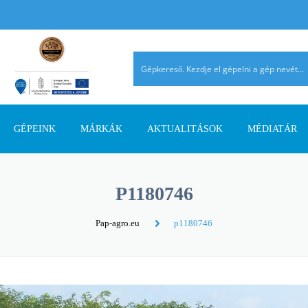
GÉPEINK
MÁRKÁK
AKTUALITÁSOK
MÉDIATÁR
TALAJMŰVELŐ GÉPEK
AGRIMASTER
PÁLYÁZATI INFORMÁCIÓK
AGROMEHANIKA
REFERENCIÁ
P1180746
TRAKTOROK
AVANT
SZAKMAI CIKKEK
DIECI
AHOL JELEN
Pap-agro.eu
p1180746
SZÁLASTAKARMÁNY
ERMO
TERMÉK ÚJDONSÁGOK
EUROSPAND
BETAKARÍTÓK
FELLA
FERRO-FLEX
RAKODÓGÉPEK
FORRÁSGÉPEK
HATZENBICHLER