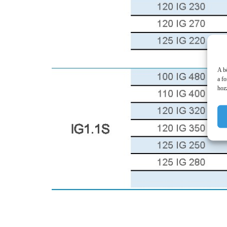
A b
a f
hozz