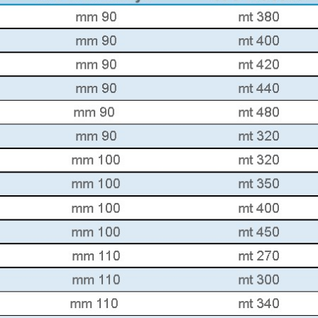
SZÁLLÍTÓ JÁRMŰVEK,
PÓTKOCSIK
IDROFOGLIA
KERTITOX
PERMETEZŐGÉPEK
LEMKEN
MANDALS
SZÁRZÚZÓK, RÉZSŰZÚZÓK
OPALL-AGRI
SLURRYKAT
VETŐGÉPEK
TRACLIFT
TURQUAGRO
HÍGTRÁGYA KEZELŐ GÉPEK
WESTERN
ZAFFRANI
ÖNTÖZŐGÉPEK
ZOOMLION
MAGASNYOMÁSÚ TISZTÍTÓK
KOVÁCSOLTVAS
ÜZEMANYAGTARTÁLYOK ÉS
TARTOZÉKAI