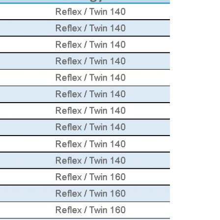
KOMÁROMI GÉP
OLIMAC DRAGO
SOKORÓ
TYM TRAKTOR
ZANON