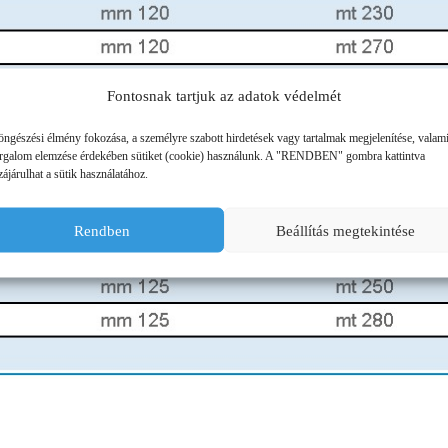
ÜZEMANYAG TÁROLÓK
MŰTRÁGYASZÓROK
Fontosnak tartjuk az adatok védelmét
öngészési élmény fokozása, a személyre szabott hirdetések vagy tartalmak megjelenítése, valam
orgalom elemzése érdekében sütiket (cookie) használunk. A "RENDBEN" gombra kattintva
ájárulhat a sütik használatához.
Rendben
Beállítás megtekintése