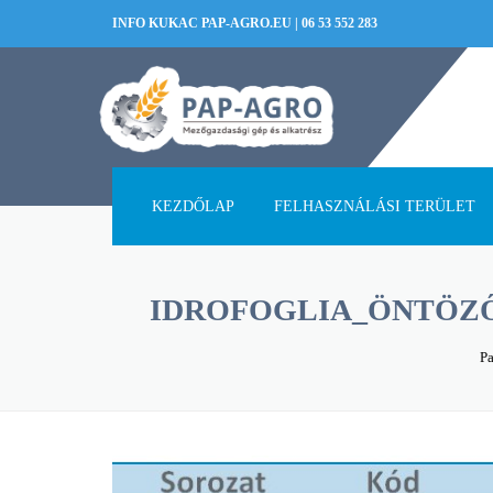
INFO KUKAC PAP-AGRO.EU
|
06 53 552 283
KEZDŐLAP
FELHASZNÁLÁSI TERÜLET
IDROFOGLIA_ÖNTÖZŐ
Pa