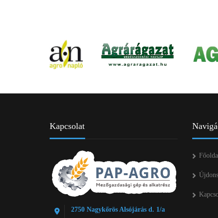
Kapcsolat
Navigá
Főolda
Újdon
Kapcso
2750 Nagykőrös Alsójárás d. 1/a