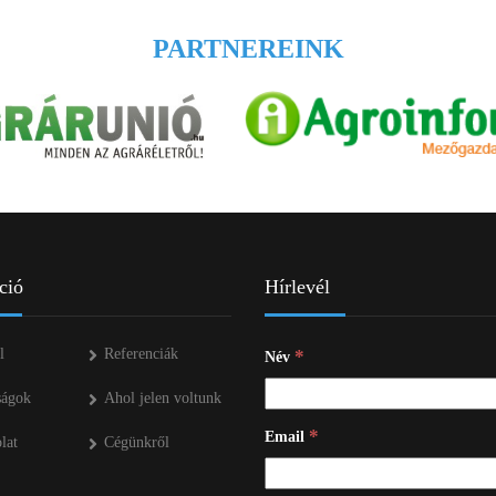
PARTNEREINK
ció
Hírlevél
l
Referenciák
*
Név
ságok
Ahol jelen voltunk
*
Email
lat
Cégünkről