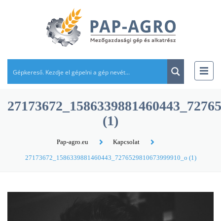
27173672_1586339881460443_7276
(1)
Pap-agro.eu
Kapcsolat
27173672_1586339881460443_7276529810673999910_o (1)