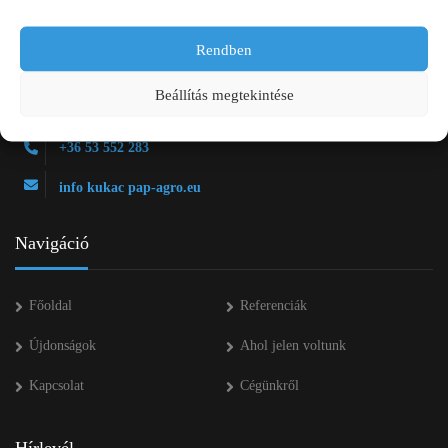
Rendben
2750 Nagykőrös Alsójárás d. 1/a
Beállítás megtekintése
+36 20 334 43 28
+36 53 552 283
info kukac pap-agro.eu
Navigáció
Főoldal
Referenciák
Újdonságok
Ahol jelen voltunk
Kapcsolat
Cégünkről