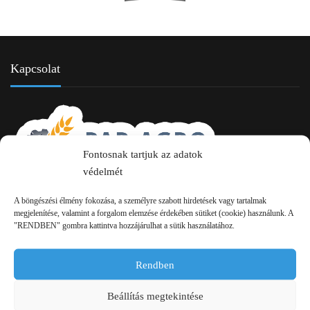
Kapcsolat
Fontosnak tartjuk az adatok
védelmét
2750 Nagykőrös Alsójárás d. 1/a
A böngészési élmény fokozása, a személyre szabott hirdetések vagy tartalmak
megjelenítése, valamint a forgalom elemzése érdekében sütiket (cookie) használunk. A
+36 20 334 43 28
"RENDBEN" gombra kattintva hozzájárulhat a sütik használatához.
+36 53 552 283
Rendben
info kukac pap-agro.eu
Beállítás megtekintése