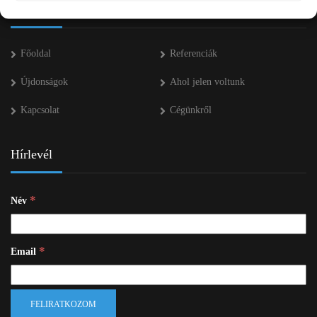
Navigáció
Főoldal
Referenciák
Újdonságok
Ahol jelen voltunk
Kapcsolat
Cégünkről
Hírlevél
*
Név
*
Email