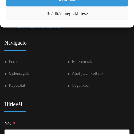
+36 20 334 43 28
Beállítás megtekintése
+36 53 552 283
info kukac pap-agro.eu
Navigáció
Főoldal
Referenciák
Újdonságok
Ahol jelen voltunk
Kapcsolat
Cégünkről
Hírlevél
*
Név