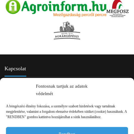
Kapcsolat
Fontosnak tartjuk az adatok
védelmét
A böngészési élmény fokozása, a személyre szabott hirdetések vagy tartalmak
megjelenítése, valamint a forgalom elemzése érdekében sütiket (cookie) használunk. A
"RENDBEN" gombra kattintva hozzájárulhat a sütik használatához.
2750 Nagykőrös Alsójárás d. 1/a
Rendben