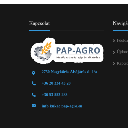
Kapcsolat
Navigá
Főolda
Újdon
Kapcso
2750 Nagykőrös Alsójárás d. 1/a
+36 20 334 43 28
+36 53 552 283
info kukac pap-agro.eu