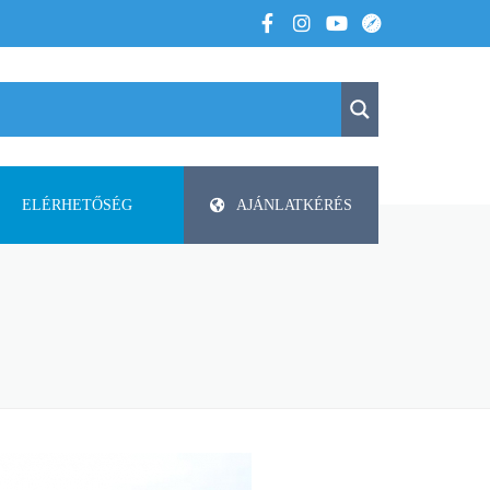
ELÉRHETŐSÉG
AJÁNLATKÉRÉS
K
KAPCSOLAT
APV
 VOLTUNK
PAP-AGRO KFT. ISMERTETŐ
DODA
FAZA
FLIEGL
HELTI