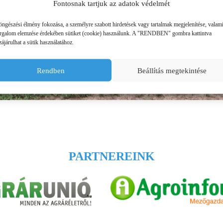
Fontosnak tartjuk az adatok védelmét
ÜZEMANYAG TÁROLÓK
öngészési élmény fokozása, a személyre szabott hirdetések vagy tartalmak megjelenítése, valam
orgalom elemzése érdekében sütiket (cookie) használunk. A "RENDBEN" gombra kattintva
MŰTRÁGYASZÓROK
ájárulhat a sütik használatához.
Rendben
Beállítás megtekintése
PARTNEREINK