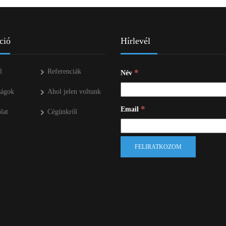
ció
Hírlevél
l
Referenciák
*
Név
ságok
Ahol jelen voltunk
*
Email
lat
Cégünkről