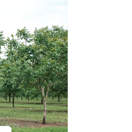
KOMÁROMI GÉP
OLIMAC DRAGO
SOKORÓ
TYM TRAKTOR
ZANON