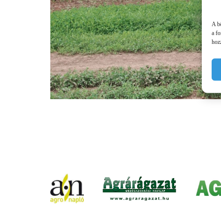
A b
a f
hozz