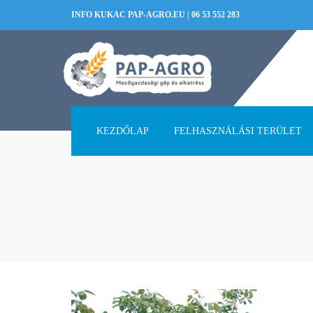
INFO KUKAC PAP-AGRO.EU
|
06 53 552 283
KEZDŐLAP
FELHASZNÁLÁSI TERÜLET