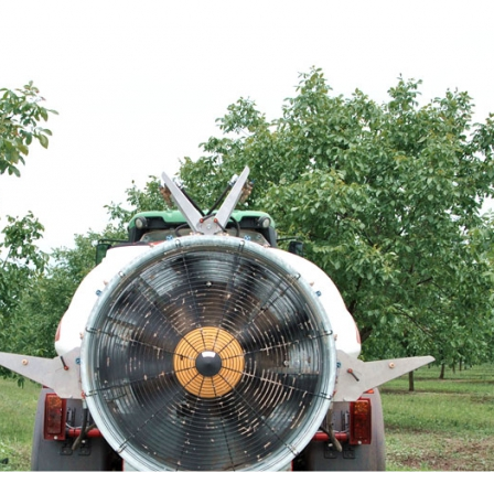
SZÁLLÍTÓ JÁRMŰVEK,
PÓTKOCSIK
IDROFOGLIA
KERTITOX
PERMETEZŐGÉPEK
LEMKEN
MANDALS
SZÁRZÚZÓK, RÉZSŰZÚZÓK
OPALL-AGRI
SLURRYKAT
VETŐGÉPEK
TRACLIFT
TURQUAGRO
HÍGTRÁGYA KEZELŐ GÉPEK
WESTERN
ZAFFRANI
ÖNTÖZŐGÉPEK
ZOOMLION
MAGASNYOMÁSÚ TISZTÍTÓK
KOVÁCSOLTVAS
ÜZEMANYAGTARTÁLYOK ÉS
TARTOZÉKAI